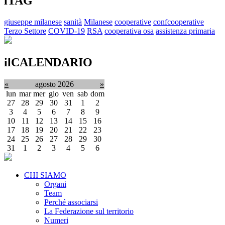
iTAG
giuseppe milanese
sanità
Milanese
cooperative
confcooperative
Terzo Settore
COVID-19
RSA
cooperativa osa
assistenza primaria
ilCALENDARIO
«
agosto 2026
»
lun
mar
mer
gio
ven
sab
dom
27
28
29
30
31
1
2
3
4
5
6
7
8
9
10
11
12
13
14
15
16
17
18
19
20
21
22
23
24
25
26
27
28
29
30
31
1
2
3
4
5
6
CHI SIAMO
Organi
Team
Perché associarsi
La Federazione sul territorio
Numeri