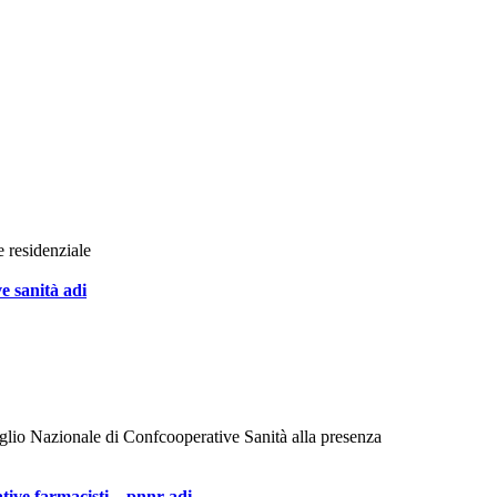
e residenziale
e sanità adi
iglio Nazionale di Confcooperative Sanità alla presenza
tive farmacisti
,
pnnr adi