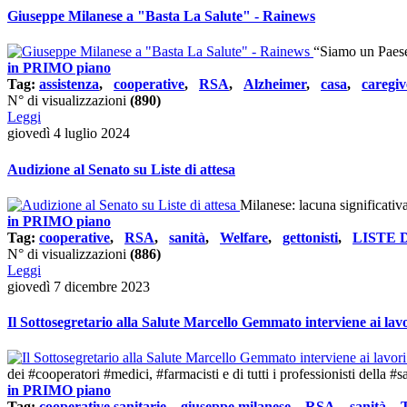
Giuseppe Milanese a "Basta La Salute" - Rainews
“Siamo un Paese
in PRIMO piano
Tag:
assistenza
,
cooperative
,
RSA
,
Alzheimer
,
casa
,
caregiv
N° di visualizzazioni
(890)
Leggi
giovedì 4 luglio 2024
Audizione al Senato su Liste di attesa
Milanese: lacuna significativa
in PRIMO piano
Tag:
cooperative
,
RSA
,
sanità
,
Welfare
,
gettonisti
,
LISTE 
N° di visualizzazioni
(886)
Leggi
giovedì 7 dicembre 2023
Il Sottosegretario alla Salute Marcello Gemmato interviene ai lav
dei #cooperatori #medici, #farmacisti e di tutti i professionisti della #s
in PRIMO piano
Tag:
cooperative sanitarie
,
giuseppe milanese
,
RSA
,
sanità
,