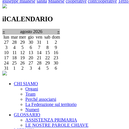
giuseppe milanese
sanità
Milanese
cooperative
confcooperative
Terzo
ilCALENDARIO
«
agosto 2026
»
lun
mar
mer
gio
ven
sab
dom
27
28
29
30
31
1
2
3
4
5
6
7
8
9
10
11
12
13
14
15
16
17
18
19
20
21
22
23
24
25
26
27
28
29
30
31
1
2
3
4
5
6
CHI SIAMO
Organi
Team
Perché associarsi
La Federazione sul territorio
Numeri
GLOSSARIO
ASSISTENZA PRIMARIA
LE NOSTRE PAROLE CHIAVE