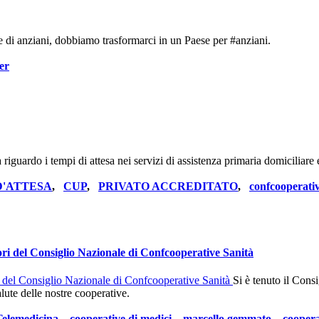
 di anziani, dobbiamo trasformarci in un Paese per #anziani.
er
 riguardo i tempi di attesa nei servizi di assistenza primaria domiciliare 
D'ATTESA
,
CUP
,
PRIVATO ACCREDITATO
,
confcooperativ
ori del Consiglio Nazionale di Confcooperative Sanità
Si è tenuto il Cons
alute delle nostre cooperative.
Telemedicina
,
cooperative di medici
,
marcello gemmato
,
coopera