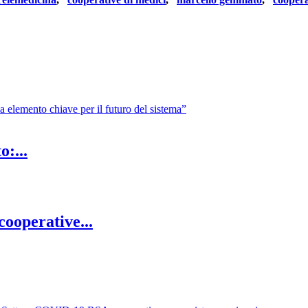
:...
ooperative...