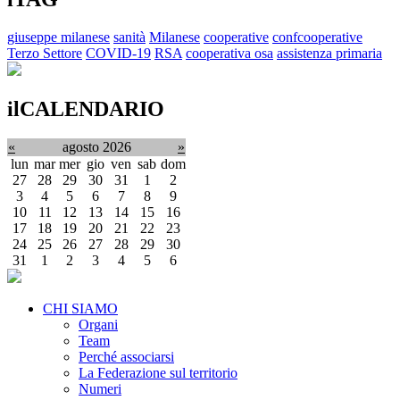
giuseppe milanese
sanità
Milanese
cooperative
confcooperative
Terzo Settore
COVID-19
RSA
cooperativa osa
assistenza primaria
ilCALENDARIO
«
agosto 2026
»
lun
mar
mer
gio
ven
sab
dom
27
28
29
30
31
1
2
3
4
5
6
7
8
9
10
11
12
13
14
15
16
17
18
19
20
21
22
23
24
25
26
27
28
29
30
31
1
2
3
4
5
6
CHI SIAMO
Organi
Team
Perché associarsi
La Federazione sul territorio
Numeri