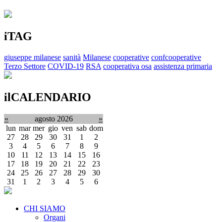
iTAG
giuseppe milanese
sanità
Milanese
cooperative
confcooperative
Terzo Settore
COVID-19
RSA
cooperativa osa
assistenza primaria
ilCALENDARIO
«
agosto 2026
»
lun
mar
mer
gio
ven
sab
dom
27
28
29
30
31
1
2
3
4
5
6
7
8
9
10
11
12
13
14
15
16
17
18
19
20
21
22
23
24
25
26
27
28
29
30
31
1
2
3
4
5
6
CHI SIAMO
Organi