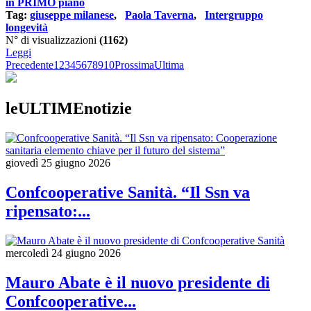
in PRIMO piano
Tag:
giuseppe milanese
,
Paola Taverna
,
Intergruppo
longevità
N° di visualizzazioni
(1162)
Leggi
Precedente
1
2
3
4
5
6
7
8
9
10
Prossima
Ultima
leULTIMEnotizie
giovedì 25 giugno 2026
Confcooperative Sanità. “Il Ssn va
ripensato:...
mercoledì 24 giugno 2026
Mauro Abate è il nuovo presidente di
Confcooperative...