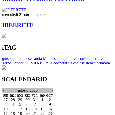
mercoledì 21 ottobre 2020
IDEERETE
iTAG
giuseppe milanese
sanità
Milanese
cooperative
confcooperative
Terzo Settore
COVID-19
RSA
cooperativa osa
assistenza primaria
ilCALENDARIO
«
agosto 2026
»
lun
mar
mer
gio
ven
sab
dom
27
28
29
30
31
1
2
3
4
5
6
7
8
9
10
11
12
13
14
15
16
17
18
19
20
21
22
23