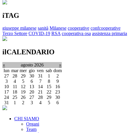
iTAG
giuseppe milanese
sanità
Milanese
cooperative
confcooperative
Terzo Settore
COVID-19
RSA
cooperativa osa
assistenza primaria
ilCALENDARIO
«
agosto 2026
»
lun
mar
mer
gio
ven
sab
dom
27
28
29
30
31
1
2
3
4
5
6
7
8
9
10
11
12
13
14
15
16
17
18
19
20
21
22
23
24
25
26
27
28
29
30
31
1
2
3
4
5
6
CHI SIAMO
Organi
Team