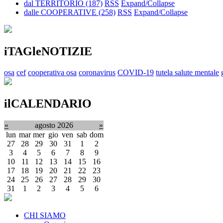
dal TERRITORIO
(187)
RSS
Expand/Collapse
dalle COOPERATIVE
(258)
RSS
Expand/Collapse
iTAGleNOTIZIE
osa
cef
cooperativa osa
coronavirus
COVID-19
tutela salute mentale
ilCALENDARIO
«
agosto 2026
»
lun
mar
mer
gio
ven
sab
dom
27
28
29
30
31
1
2
3
4
5
6
7
8
9
10
11
12
13
14
15
16
17
18
19
20
21
22
23
24
25
26
27
28
29
30
31
1
2
3
4
5
6
CHI SIAMO