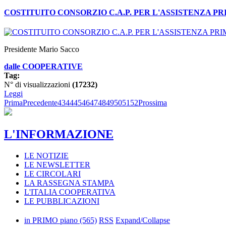
COSTITUITO CONSORZIO C.A.P. PER L'ASSISTENZA P
Presidente Mario Sacco
dalle COOPERATIVE
Tag:
N° di visualizzazioni
(17232)
Leggi
Prima
Precedente
43
44
45
46
47
48
49
50
51
52
Prossima
L'INFORMAZIONE
LE NOTIZIE
LE NEWSLETTER
LE CIRCOLARI
LA RASSEGNA STAMPA
L'ITALIA COOPERATIVA
LE PUBBLICAZIONI
in PRIMO piano
(565)
RSS
Expand/Collapse