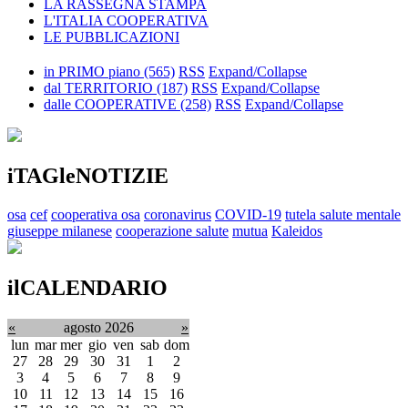
LA RASSEGNA STAMPA
L'ITALIA COOPERATIVA
LE PUBBLICAZIONI
in PRIMO piano
(565)
RSS
Expand/Collapse
dal TERRITORIO
(187)
RSS
Expand/Collapse
dalle COOPERATIVE
(258)
RSS
Expand/Collapse
iTAGleNOTIZIE
osa
cef
cooperativa osa
coronavirus
COVID-19
tutela salute mentale
giuseppe milanese
cooperazione salute
mutua
Kaleidos
ilCALENDARIO
«
agosto 2026
»
lun
mar
mer
gio
ven
sab
dom
27
28
29
30
31
1
2
3
4
5
6
7
8
9
10
11
12
13
14
15
16