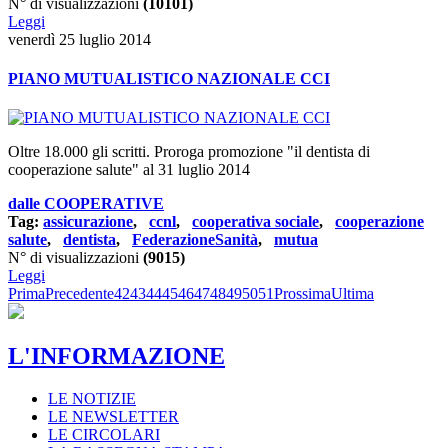
N° di visualizzazioni
(10101)
Leggi
venerdì 25 luglio 2014
PIANO MUTUALISTICO NAZIONALE CCI
Oltre 18.000 gli scritti. Proroga promozione "il dentista di
cooperazione salute" al 31 luglio 2014
dalle COOPERATIVE
Tag:
assicurazione
,
ccnl
,
cooperativa sociale
,
cooperazione
salute
,
dentista
,
FederazioneSanità
,
mutua
N° di visualizzazioni
(9015)
Leggi
Prima
Precedente
42
43
44
45
46
47
48
49
50
51
Prossima
Ultima
L'INFORMAZIONE
LE NOTIZIE
LE NEWSLETTER
LE CIRCOLARI