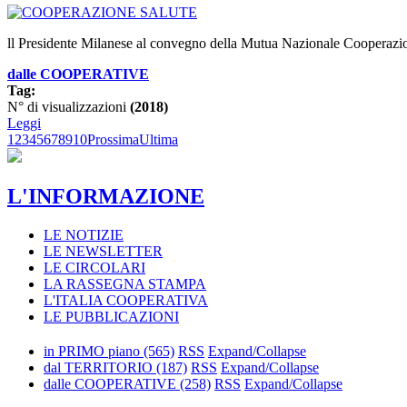
ll Presidente Milanese al convegno della Mutua Nazionale Cooperazi
dalle COOPERATIVE
Tag:
N° di visualizzazioni
(2018)
Leggi
1
2
3
4
5
6
7
8
9
10
Prossima
Ultima
L'INFORMAZIONE
LE NOTIZIE
LE NEWSLETTER
LE CIRCOLARI
LA RASSEGNA STAMPA
L'ITALIA COOPERATIVA
LE PUBBLICAZIONI
in PRIMO piano
(565)
RSS
Expand/Collapse
dal TERRITORIO
(187)
RSS
Expand/Collapse
dalle COOPERATIVE
(258)
RSS
Expand/Collapse