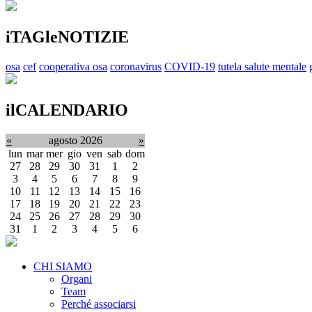
iTAGleNOTIZIE
osa
cef
cooperativa osa
coronavirus
COVID-19
tutela salute mentale
ilCALENDARIO
«
agosto 2026
»
lun
mar
mer
gio
ven
sab
dom
27
28
29
30
31
1
2
3
4
5
6
7
8
9
10
11
12
13
14
15
16
17
18
19
20
21
22
23
24
25
26
27
28
29
30
31
1
2
3
4
5
6
CHI SIAMO
Organi
Team
Perché associarsi