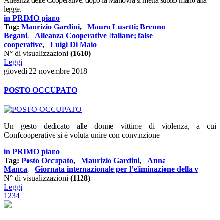
Alleanza delle Cooperative: dopo la Manovra si metta subito mano alla
legge.
in PRIMO piano
Tag:
Maurizio Gardini
,
Mauro Lusetti; Brenno
Begani
,
Alleanza Cooperative Italiane; false
cooperative
,
Luigi Di Maio
N° di visualizzazioni
(1610)
Leggi
giovedì 22 novembre 2018
POSTO OCCUPATO
Un gesto dedicato alle donne vittime di violenza, a cui
Confcooperative si è voluta unire con convinzione
in PRIMO piano
Tag:
Posto Occupato
,
Maurizio Gardini
,
Anna
Manca
,
Giornata internazionale per l’eliminazione della v
N° di visualizzazioni
(1128)
Leggi
1
2
3
4