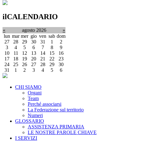
ilCALENDARIO
«
agosto 2026
»
lun
mar
mer
gio
ven
sab
dom
27
28
29
30
31
1
2
3
4
5
6
7
8
9
10
11
12
13
14
15
16
17
18
19
20
21
22
23
24
25
26
27
28
29
30
31
1
2
3
4
5
6
CHI SIAMO
Organi
Team
Perché associarsi
La Federazione sul territorio
Numeri
GLOSSARIO
ASSISTENZA PRIMARIA
LE NOSTRE PAROLE CHIAVE
I SERVIZI