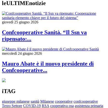
leULTIMEnotizie
giovedì 25 giugno 2026
Confcooperative Sanità. “Il Ssn va
ripensato:...
mercoledì 24 giugno 2026
Mauro Abate è il nuovo presidente di
Confcooperative...
iTAG
giuseppe milanese
sanità
Milanese
cooperative
confcooperative
Terzo Settore
COVID-19
RSA
cooperativa osa
assistenza primaria