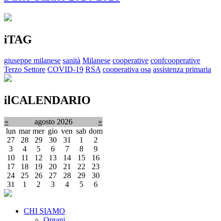
iTAG
giuseppe milanese
sanità
Milanese
cooperative
confcooperative
Terzo Settore
COVID-19
RSA
cooperativa osa
assistenza primaria
ilCALENDARIO
«
agosto 2026
»
lun
mar
mer
gio
ven
sab
dom
27
28
29
30
31
1
2
3
4
5
6
7
8
9
10
11
12
13
14
15
16
17
18
19
20
21
22
23
24
25
26
27
28
29
30
31
1
2
3
4
5
6
CHI SIAMO
Organi