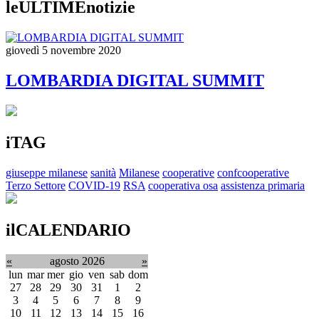
leULTIMEnotizie
giovedì 5 novembre 2020
LOMBARDIA DIGITAL SUMMIT
iTAG
giuseppe milanese
sanità
Milanese
cooperative
confcooperative
Terzo Settore
COVID-19
RSA
cooperativa osa
assistenza primaria
ilCALENDARIO
«
agosto 2026
»
lun
mar
mer
gio
ven
sab
dom
27
28
29
30
31
1
2
3
4
5
6
7
8
9
10
11
12
13
14
15
16