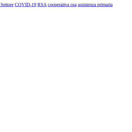
 Settore
COVID-19
RSA
cooperativa osa
assistenza primaria