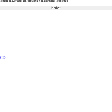
ri di aver letto l'informativa e di accettarne i contenuti
Iscriviti
sito