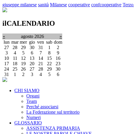
giuseppe milanese
sanità
Milanese
cooperative
confcooperative
Terzo
ilCALENDARIO
«
agosto 2026
»
lun
mar
mer
gio
ven
sab
dom
27
28
29
30
31
1
2
3
4
5
6
7
8
9
10
11
12
13
14
15
16
17
18
19
20
21
22
23
24
25
26
27
28
29
30
31
1
2
3
4
5
6
CHI SIAMO
Organi
Team
Perché associarsi
La Federazione sul territorio
Numeri
GLOSSARIO
ASSISTENZA PRIMARIA
LE NOSTRE PAROLE CHIAVE