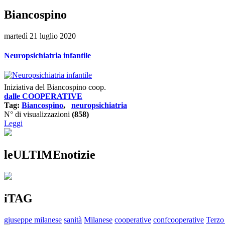
Biancospino
martedì 21 luglio 2020
Neuropsichiatria infantile
Iniziativa del Biancospino coop.
dalle COOPERATIVE
Tag:
Biancospino
,
neuropsichiatria
N° di visualizzazioni
(858)
Leggi
leULTIMEnotizie
iTAG
giuseppe milanese
sanità
Milanese
cooperative
confcooperative
Terzo