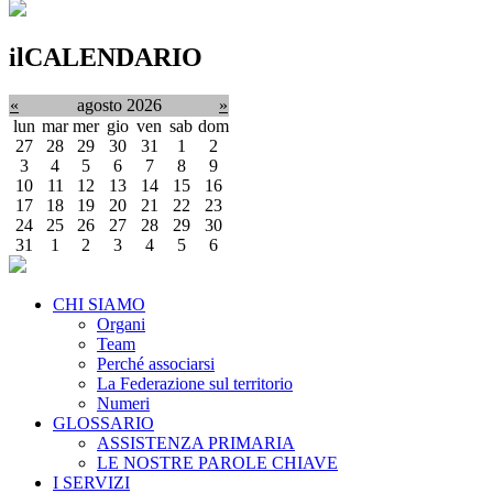
ilCALENDARIO
«
agosto 2026
»
lun
mar
mer
gio
ven
sab
dom
27
28
29
30
31
1
2
3
4
5
6
7
8
9
10
11
12
13
14
15
16
17
18
19
20
21
22
23
24
25
26
27
28
29
30
31
1
2
3
4
5
6
CHI SIAMO
Organi
Team
Perché associarsi
La Federazione sul territorio
Numeri
GLOSSARIO
ASSISTENZA PRIMARIA
LE NOSTRE PAROLE CHIAVE
I SERVIZI