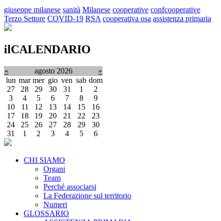
giuseppe milanese
sanità
Milanese
cooperative
confcooperative
Terzo Settore
COVID-19
RSA
cooperativa osa
assistenza primaria
ilCALENDARIO
«
agosto 2026
»
lun
mar
mer
gio
ven
sab
dom
27
28
29
30
31
1
2
3
4
5
6
7
8
9
10
11
12
13
14
15
16
17
18
19
20
21
22
23
24
25
26
27
28
29
30
31
1
2
3
4
5
6
CHI SIAMO
Organi
Team
Perché associarsi
La Federazione sul territorio
Numeri
GLOSSARIO