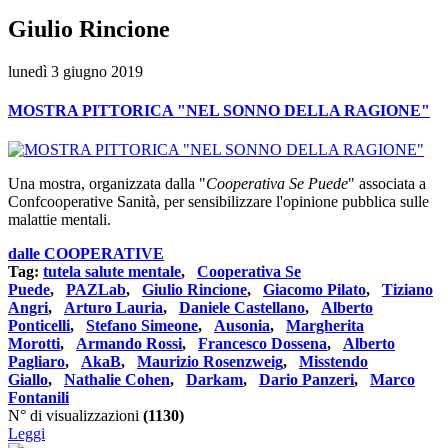
Giulio Rincione
lunedì 3 giugno 2019
MOSTRA PITTORICA "NEL SONNO DELLA RAGIONE"
Una mostra, organizzata dalla "
Cooperativa Se Puede
" associata a
Confcooperative Sanità, per sensibilizzare l'opinione pubblica sulle
malattie mentali.
dalle COOPERATIVE
Tag:
tutela salute mentale
,
Cooperativa Se
Puede
,
PAZLab
,
Giulio Rincione
,
Giacomo Pilato
,
Tiziano
Angri
,
Arturo Lauria
,
Daniele Castellano
,
Alberto
Ponticelli
,
Stefano Simeone
,
Ausonia
,
Margherita
Morotti
,
Armando Rossi
,
Francesco Dossena
,
Alberto
Pagliaro
,
AkaB
,
Maurizio Rosenzweig
,
Misstendo
Giallo
,
Nathalie Cohen
,
Darkam
,
Dario Panzeri
,
Marco
Fontanili
N° di visualizzazioni
(1130)
Leggi