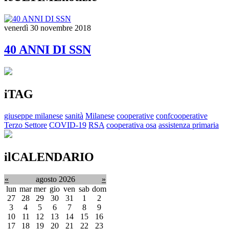
venerdì 30 novembre 2018
40 ANNI DI SSN
iTAG
giuseppe milanese
sanità
Milanese
cooperative
confcooperative
Terzo Settore
COVID-19
RSA
cooperativa osa
assistenza primaria
ilCALENDARIO
«
agosto 2026
»
lun
mar
mer
gio
ven
sab
dom
27
28
29
30
31
1
2
3
4
5
6
7
8
9
10
11
12
13
14
15
16
17
18
19
20
21
22
23