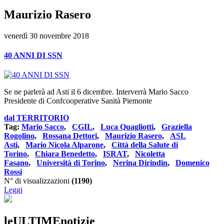
Maurizio Rasero
venerdì 30 novembre 2018
40 ANNI DI SSN
Se ne parlerà ad Asti il 6 dicembre. Interverrà Mario Sacco
Presidente di Confcooperative Sanità Piemonte
dal TERRITORIO
Tag:
Mario Sacco
,
CGIL
,
Luca Quagliotti
,
Graziella
Rogolino
,
Rossana Dettori
,
Maurizio Rasero
,
ASL
Asti
,
Mario Nicola Alparone
,
Città della Salute di
Torino
,
Chiara Benedetto
,
ISRAT
,
Nicoletta
Fasano
,
Università di Torino
,
Nerina Dirindin
,
Domenico
Rossi
N° di visualizzazioni
(1190)
Leggi
leULTIMEnotizie