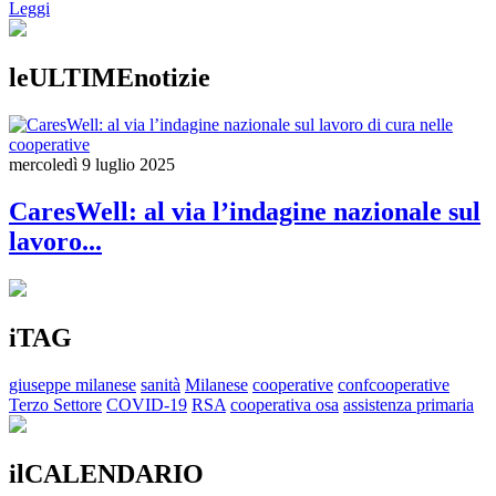
Leggi
leULTIMEnotizie
mercoledì 9 luglio 2025
CaresWell: al via l’indagine nazionale sul
lavoro...
iTAG
giuseppe milanese
sanità
Milanese
cooperative
confcooperative
Terzo Settore
COVID-19
RSA
cooperativa osa
assistenza primaria
ilCALENDARIO