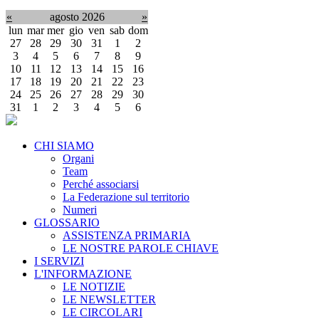
«
agosto 2026
»
lun
mar
mer
gio
ven
sab
dom
27
28
29
30
31
1
2
3
4
5
6
7
8
9
10
11
12
13
14
15
16
17
18
19
20
21
22
23
24
25
26
27
28
29
30
31
1
2
3
4
5
6
CHI SIAMO
Organi
Team
Perché associarsi
La Federazione sul territorio
Numeri
GLOSSARIO
ASSISTENZA PRIMARIA
LE NOSTRE PAROLE CHIAVE
I SERVIZI
L'INFORMAZIONE
LE NOTIZIE
LE NEWSLETTER
LE CIRCOLARI