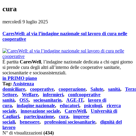
cura
mercoledì 9 luglio 2025
CaresWell: al via l’indagine nazionale sul lavoro di cura nelle
cooperative
È partita
CaresWell
, l’indagine nazionale dedicata a chi ogni giorno
si prende cura degli altri all’interno delle cooperative sanitarie,
sociosanitarie e socioassistenziali.
in PRIMO piano
Tag:
Assistenza
domiciliare
,
cooperative
,
cooperazione
,
Salute
,
sanità
,
Terz
Settore
,
Welfare
,
infermieri
,
confcooperative
sanità
,
OSS
,
sociosanitario
,
AGE-IT
,
lavoro di
cura
,
indagine nazionale
,
educatori
,
psicologi
,
ricerca
sociale
,
innovazione sociale
,
CaresWell
,
Università di
Cagliari
,
partecipazione
,
cura
,
imprese
sociali
,
benessere
,
professioni sociosanitarie
,
dignità del
lavoro
N° di visualizzazioni
(434)