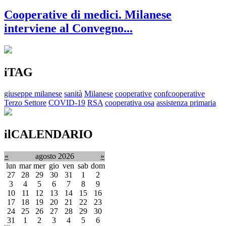
Cooperative di medici. Milanese
interviene al Convegno...
iTAG
giuseppe milanese
sanità
Milanese
cooperative
confcooperative
Terzo Settore
COVID-19
RSA
cooperativa osa
assistenza primaria
ilCALENDARIO
«
agosto 2026
»
lun
mar
mer
gio
ven
sab
dom
27
28
29
30
31
1
2
3
4
5
6
7
8
9
10
11
12
13
14
15
16
17
18
19
20
21
22
23
24
25
26
27
28
29
30
31
1
2
3
4
5
6