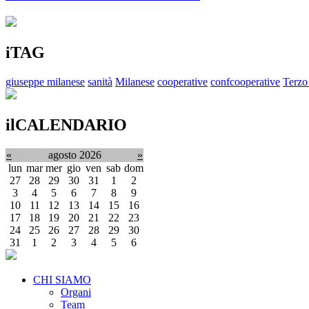
iTAG
giuseppe milanese
sanità
Milanese
cooperative
confcooperative
Terzo
ilCALENDARIO
«
agosto 2026
»
lun
mar
mer
gio
ven
sab
dom
27
28
29
30
31
1
2
3
4
5
6
7
8
9
10
11
12
13
14
15
16
17
18
19
20
21
22
23
24
25
26
27
28
29
30
31
1
2
3
4
5
6
CHI SIAMO
Organi
Team