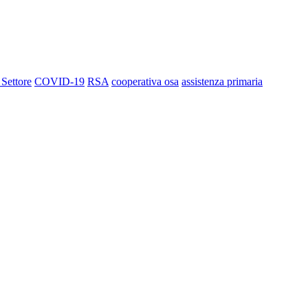
 Settore
COVID-19
RSA
cooperativa osa
assistenza primaria