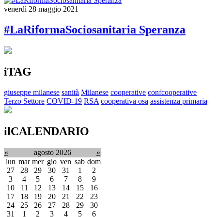
venerdì 28 maggio 2021
#LaRiformaSociosanitaria Speranza
iTAG
giuseppe milanese
sanità
Milanese
cooperative
confcooperative
Terzo Settore
COVID-19
RSA
cooperativa osa
assistenza primaria
ilCALENDARIO
«
agosto 2026
»
lun
mar
mer
gio
ven
sab
dom
27
28
29
30
31
1
2
3
4
5
6
7
8
9
10
11
12
13
14
15
16
17
18
19
20
21
22
23
24
25
26
27
28
29
30
31
1
2
3
4
5
6