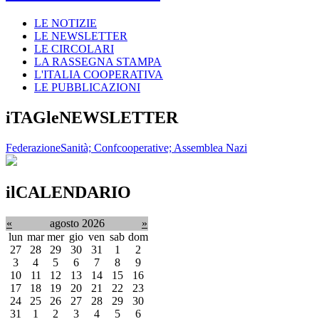
LE NOTIZIE
LE NEWSLETTER
LE CIRCOLARI
LA RASSEGNA STAMPA
L'ITALIA COOPERATIVA
LE PUBBLICAZIONI
iTAGleNEWSLETTER
FederazioneSanità; Confcooperative; Assemblea Nazi
ilCALENDARIO
«
agosto 2026
»
lun
mar
mer
gio
ven
sab
dom
27
28
29
30
31
1
2
3
4
5
6
7
8
9
10
11
12
13
14
15
16
17
18
19
20
21
22
23
24
25
26
27
28
29
30
31
1
2
3
4
5
6