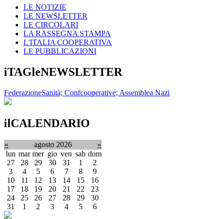
LE NOTIZIE
LE NEWSLETTER
LE CIRCOLARI
LA RASSEGNA STAMPA
L'ITALIA COOPERATIVA
LE PUBBLICAZIONI
iTAGleNEWSLETTER
FederazioneSanità; Confcooperative; Assemblea Nazi
ilCALENDARIO
«
agosto 2026
»
lun
mar
mer
gio
ven
sab
dom
27
28
29
30
31
1
2
3
4
5
6
7
8
9
10
11
12
13
14
15
16
17
18
19
20
21
22
23
24
25
26
27
28
29
30
31
1
2
3
4
5
6