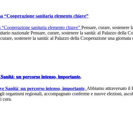
a “Cooperazione sanitaria elemento chiave”
Pensare, curare, sostenere l
nitario nazionale Pensare, curare, sostenere la sanità: al Palazzo della
 curare, sostenere la sanità: al Palazzo della Cooperazione una giornata 
𝐞 𝐒𝐚𝐧𝐢𝐭𝐚̀: 𝐮𝐧 𝐩𝐞𝐫𝐜𝐨𝐫𝐬𝐨 𝐢𝐧𝐭𝐞𝐧𝐬𝐨, 𝐢𝐦𝐩𝐨𝐫𝐭𝐚𝐧𝐭𝐞,
Abbiamo attraversato il P
li organismi regionali, accompagnato conferme e nuove elezioni, ascolta
i cura.