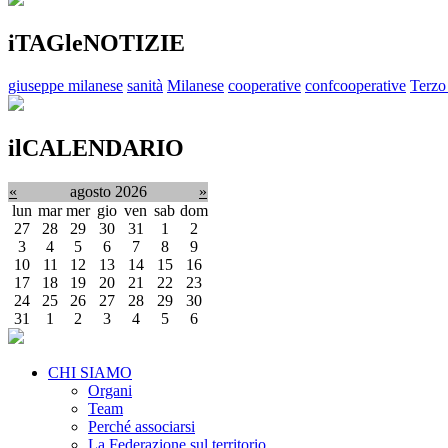
iTAGleNOTIZIE
giuseppe milanese
sanità
Milanese
cooperative
confcooperative
Terzo
ilCALENDARIO
«
agosto 2026
»
lun
mar
mer
gio
ven
sab
dom
27
28
29
30
31
1
2
3
4
5
6
7
8
9
10
11
12
13
14
15
16
17
18
19
20
21
22
23
24
25
26
27
28
29
30
31
1
2
3
4
5
6
CHI SIAMO
Organi
Team
Perché associarsi
La Federazione sul territorio