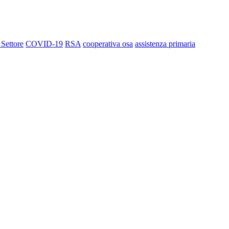
 Settore
COVID-19
RSA
cooperativa osa
assistenza primaria