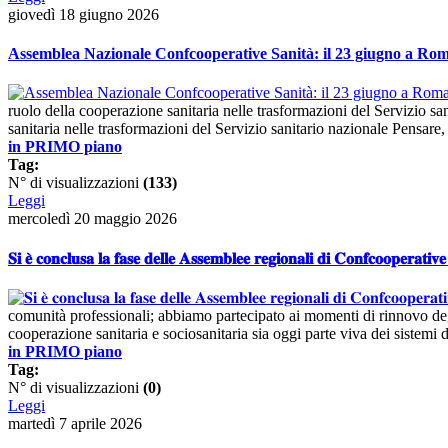
giovedì 18 giugno 2026
Assemblea Nazionale Confcooperative Sanità: il 23 giugno a Rom
ruolo della cooperazione sanitaria nelle trasformazioni del Servizio sa
sanitaria nelle trasformazioni del Servizio sanitario nazionale Pensare,
in PRIMO piano
Tag:
N° di visualizzazioni
(133)
Leggi
mercoledì 20 maggio 2026
𝐒𝐢 𝐞̀ 𝐜𝐨𝐧𝐜𝐥𝐮𝐬𝐚 𝐥𝐚 𝐟𝐚𝐬𝐞 𝐝𝐞𝐥𝐥𝐞 𝐀𝐬𝐬𝐞𝐦𝐛𝐥𝐞𝐞 𝐫𝐞𝐠𝐢𝐨𝐧𝐚𝐥𝐢 𝐝𝐢 𝐂𝐨𝐧𝐟𝐜𝐨𝐨𝐩𝐞𝐫𝐚𝐭𝐢𝐯
comunità professionali; abbiamo partecipato ai momenti di rinnovo deg
cooperazione sanitaria e sociosanitaria sia oggi parte viva dei sistemi d
in PRIMO piano
Tag:
N° di visualizzazioni
(0)
Leggi
martedì 7 aprile 2026