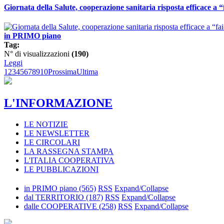
Giornata della Salute, cooperazione sanitaria risposta efficace a
in PRIMO piano
Tag:
N° di visualizzazioni
(190)
Leggi
1
2
3
4
5
6
7
8
9
10
Prossima
Ultima
L'INFORMAZIONE
LE NOTIZIE
LE NEWSLETTER
LE CIRCOLARI
LA RASSEGNA STAMPA
L'ITALIA COOPERATIVA
LE PUBBLICAZIONI
in PRIMO piano
(565)
RSS
Expand/Collapse
dal TERRITORIO
(187)
RSS
Expand/Collapse
dalle COOPERATIVE
(258)
RSS
Expand/Collapse