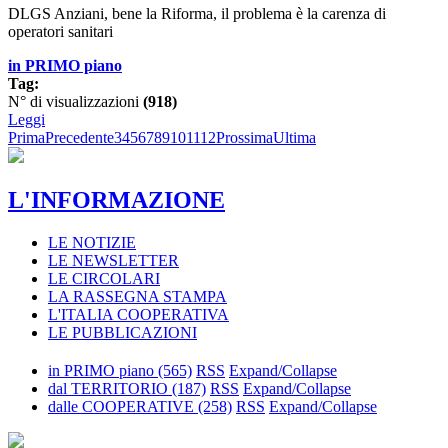
DLGS Anziani, bene la Riforma, il problema è la carenza di
operatori sanitari
in PRIMO piano
Tag:
N° di visualizzazioni
(918)
Leggi
Prima
Precedente
3
4
5
6
7
8
9
10
11
12
Prossima
Ultima
L'INFORMAZIONE
LE NOTIZIE
LE NEWSLETTER
LE CIRCOLARI
LA RASSEGNA STAMPA
L'ITALIA COOPERATIVA
LE PUBBLICAZIONI
in PRIMO piano
(565)
RSS
Expand/Collapse
dal TERRITORIO
(187)
RSS
Expand/Collapse
dalle COOPERATIVE
(258)
RSS
Expand/Collapse