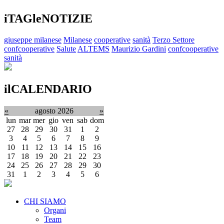
iTAGleNOTIZIE
giuseppe milanese
Milanese
cooperative
sanità
Terzo Settore
confcooperative
Salute
ALTEMS
Maurizio Gardini
confcooperative
sanità
ilCALENDARIO
«
agosto 2026
»
lun
mar
mer
gio
ven
sab
dom
27
28
29
30
31
1
2
3
4
5
6
7
8
9
10
11
12
13
14
15
16
17
18
19
20
21
22
23
24
25
26
27
28
29
30
31
1
2
3
4
5
6
CHI SIAMO
Organi
Team