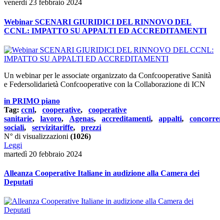
venerdì 23 febbraio 2024
Webinar SCENARI GIURIDICI DEL RINNOVO DEL
CCNL: IMPATTO SU APPALTI ED ACCREDITAMENTI
Un webinar per le associate organizzato da Confcooperative Sanità
e Federsolidarietà Confcooperative con la Collaborazione di ICN
in PRIMO piano
Tag:
ccnl
,
cooperative
,
cooperative
sanitarie
,
lavoro
,
Agenas
,
accreditamenti
,
appalti
,
concorre
sociali
,
servizitariffe
,
prezzi
N° di visualizzazioni
(1026)
Leggi
martedì 20 febbraio 2024
Alleanza Cooperative Italiane in audizione alla Camera dei
Deputati