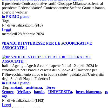
Il presidente Confcooperative sanità Giuseppe Milanese assieme al
presidente Federsolidarietà Confcooperative Stefano Granata hanno
aperto il webinar
in PRIMO piano
Tag:
N° di visualizzazioni
(910)
Leggi
mercoledì 28 febbraio 2024
#BANDI DI INTERESSE PER LE #COOPERATIVE
ASSOCIATE!!
Italian Ageing - Age-It S.c.a.r.l.: aperte fino al 12 aprile 2024 le
candidature per i bandi a cascata dello Spoke 4 "Traiettorie per
l’ #invecchiamento attivo e in buona salute" guidato dall'Università
degli Studi di Napoli Federico I
in PRIMO piano
Tag:
anziani
,
assistenza
,
Terzo
Settore
,
Welfare
,
bando
,
UNIVERSITà
,
invecchiamento
,
p
age
N° di visualizzazioni
(1103)
Leggi