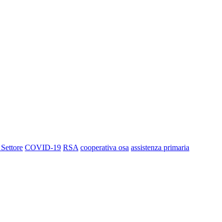
 Settore
COVID-19
RSA
cooperativa osa
assistenza primaria