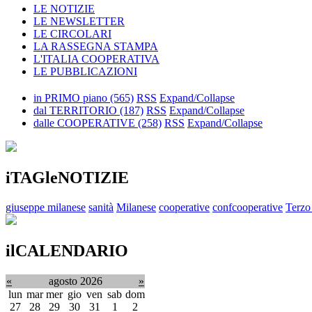
LE NOTIZIE
LE NEWSLETTER
LE CIRCOLARI
LA RASSEGNA STAMPA
L'ITALIA COOPERATIVA
LE PUBBLICAZIONI
in PRIMO piano
(565)
RSS
Expand/Collapse
dal TERRITORIO
(187)
RSS
Expand/Collapse
dalle COOPERATIVE
(258)
RSS
Expand/Collapse
iTAGleNOTIZIE
giuseppe milanese
sanità
Milanese
cooperative
confcooperative
Terzo
ilCALENDARIO
«
agosto 2026
»
lun
mar
mer
gio
ven
sab
dom
27
28
29
30
31
1
2