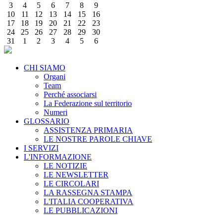
3
4
5
6
7
8
9
10
11
12
13
14
15
16
17
18
19
20
21
22
23
24
25
26
27
28
29
30
31
1
2
3
4
5
6
CHI SIAMO
Organi
Team
Perché associarsi
La Federazione sul territorio
Numeri
GLOSSARIO
ASSISTENZA PRIMARIA
LE NOSTRE PAROLE CHIAVE
I SERVIZI
L'INFORMAZIONE
LE NOTIZIE
LE NEWSLETTER
LE CIRCOLARI
LA RASSEGNA STAMPA
L'ITALIA COOPERATIVA
LE PUBBLICAZIONI