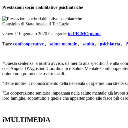
Prestazioni socio riabilitative psichiatriche
Consiglio di Stato boccia il Tar Lazio
venerdì 10 gennaio 2020
Categorie:
in PRIMO piano
Tags:
confcooperative
,
salute mentale
,
sanità
,
psichiatria
,
A
"Questa sentenza, a nostro avviso, dà merito alla specificità e alla comp
così Angela D'Agostino Coordinatrice Salute Mentale Confcooperative San
quindi non puramente assistenziali.
"Bene inoltre il riconoscimento della necessità di operare una stretta sin
"La cooperazione sanitaria impegnata nella salute mentale già lavora sec
loro famiglie, soprattutto a quelle che appartengono alle fasce più deb
iMULTIMEDIA