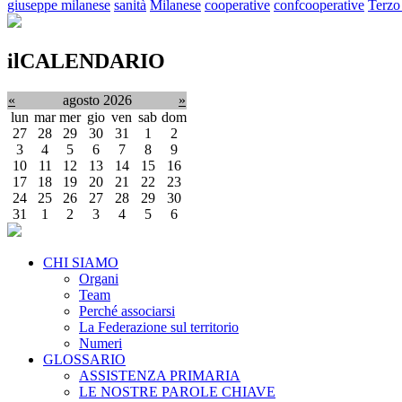
giuseppe milanese
sanità
Milanese
cooperative
confcooperative
Terzo
ilCALENDARIO
«
agosto 2026
»
lun
mar
mer
gio
ven
sab
dom
27
28
29
30
31
1
2
3
4
5
6
7
8
9
10
11
12
13
14
15
16
17
18
19
20
21
22
23
24
25
26
27
28
29
30
31
1
2
3
4
5
6
CHI SIAMO
Organi
Team
Perché associarsi
La Federazione sul territorio
Numeri
GLOSSARIO
ASSISTENZA PRIMARIA
LE NOSTRE PAROLE CHIAVE