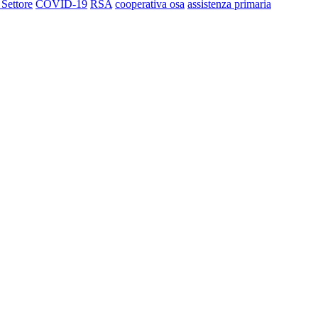
 Settore
COVID-19
RSA
cooperativa osa
assistenza primaria