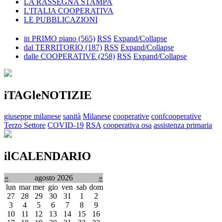
LA RASSEGNA STAMPA
L'ITALIA COOPERATIVA
LE PUBBLICAZIONI
in PRIMO piano
(565)
RSS
Expand/Collapse
dal TERRITORIO
(187)
RSS
Expand/Collapse
dalle COOPERATIVE
(258)
RSS
Expand/Collapse
iTAGleNOTIZIE
giuseppe milanese
sanità
Milanese
cooperative
confcooperative
Terzo Settore
COVID-19
RSA
cooperativa osa
assistenza primaria
ilCALENDARIO
«
agosto 2026
»
lun
mar
mer
gio
ven
sab
dom
27
28
29
30
31
1
2
3
4
5
6
7
8
9
10
11
12
13
14
15
16