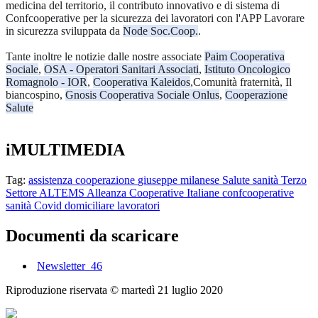
medicina del territorio, il contributo innovativo e di sistema di
Confcooperative per la sicurezza dei lavoratori con l'APP Lavorare
in sicurezza sviluppata da
Node Soc.Coop.
.
Tante inoltre le notizie dalle nostre associate
Paim Cooperativa
Sociale
,
OSA - Operatori Sanitari Associati
,
Istituto Oncologico
Romagnolo - IOR
,
Cooperativa Kaleidos
,Comunità fraternità, Il
biancospino,
Gnosis Cooperativa Sociale Onlus
,
Cooperazione
Salute
iMULTIMEDIA
Tag:
assistenza
cooperazione
giuseppe milanese
Salute
sanità
Terzo
Settore
ALTEMS
Alleanza Cooperative Italiane
confcooperative
sanità
Covid
domiciliare
lavoratori
Documenti da scaricare
Newsletter_46
Riproduzione riservata ©
martedì 21 luglio 2020