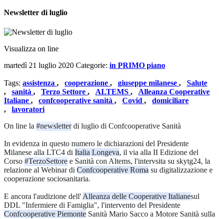
Newsletter di luglio
Visualizza on line
martedì 21 luglio 2020
Categorie:
in PRIMO piano
Tags:
assistenza
,
cooperazione
,
giuseppe milanese
,
Salute
,
sanità
,
Terzo Settore
,
ALTEMS
,
Alleanza Cooperative
Italiane
,
confcooperative sanità
,
Covid
,
domiciliare
,
lavoratori
On line la
#newsletter
di luglio di Confcooperative Sanità
In evidenza in questo numero le dichiarazioni del Presidente
Milanese alla LTC4 di
Italia Longeva
, il via alla II Edizione del
Corso
#TerzoSettore
e Sanità con Altems, l'intervsita su skytg24, la
relazione al Webinar di
Confcooperative Roma
su digitalizzazione e
cooperazione sociosanitaria.
E ancora l'audizione dell'
Alleanza delle Cooperative Italiane
sul
DDL "Infermiere di Famiglia", l'intervento del Presidente
Confcooperative Piemonte
Sanità Mario Sacco a Motore Sanità sulla