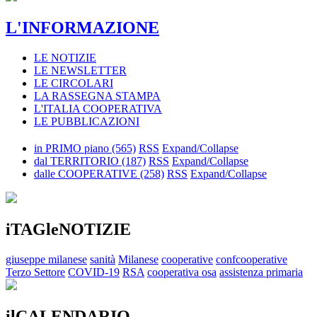
L'INFORMAZIONE
LE NOTIZIE
LE NEWSLETTER
LE CIRCOLARI
LA RASSEGNA STAMPA
L'ITALIA COOPERATIVA
LE PUBBLICAZIONI
in PRIMO piano
(565)
RSS
Expand/Collapse
dal TERRITORIO
(187)
RSS
Expand/Collapse
dalle COOPERATIVE
(258)
RSS
Expand/Collapse
iTAGleNOTIZIE
giuseppe milanese
sanità
Milanese
cooperative
confcooperative
Terzo Settore
COVID-19
RSA
cooperativa osa
assistenza primaria
ilCALENDARIO