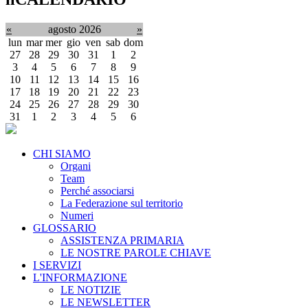
«
agosto 2026
»
lun
mar
mer
gio
ven
sab
dom
27
28
29
30
31
1
2
3
4
5
6
7
8
9
10
11
12
13
14
15
16
17
18
19
20
21
22
23
24
25
26
27
28
29
30
31
1
2
3
4
5
6
CHI SIAMO
Organi
Team
Perché associarsi
La Federazione sul territorio
Numeri
GLOSSARIO
ASSISTENZA PRIMARIA
LE NOSTRE PAROLE CHIAVE
I SERVIZI
L'INFORMAZIONE
LE NOTIZIE
LE NEWSLETTER