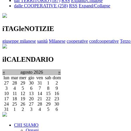
dal TERRITORIO
(187)
RSS
Expand/Collapse
dalle COOPERATIVE
(258)
RSS
Expand/Collapse
iTAGleNOTIZIE
giuseppe milanese
sanità
Milanese
cooperative
confcooperative
Terzo
ilCALENDARIO
«
agosto 2026
»
lun
mar
mer
gio
ven
sab
dom
27
28
29
30
31
1
2
3
4
5
6
7
8
9
10
11
12
13
14
15
16
17
18
19
20
21
22
23
24
25
26
27
28
29
30
31
1
2
3
4
5
6
CHI SIAMO
Organi