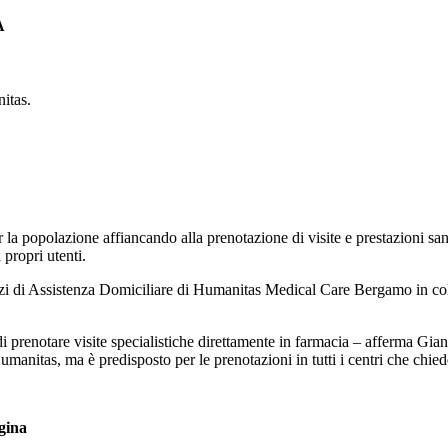
A
itas.
la popolazione affiancando alla prenotazione di visite e prestazioni sanit
 propri utenti.
vizi di Assistenza Domiciliare di Humanitas Medical Care Bergamo in co
ti di prenotare visite specialistiche direttamente in farmacia – afferma 
umanitas, ma è predisposto per le prenotazioni in tutti i centri che chie
gina