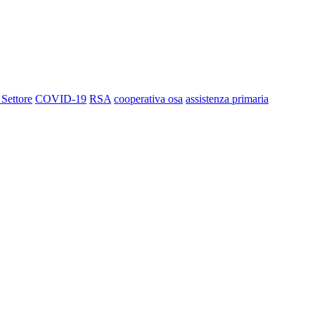
 Settore
COVID-19
RSA
cooperativa osa
assistenza primaria