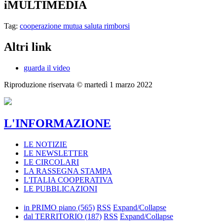
iMULTIMEDIA
Tag:
cooperazione
mutua
saluta
rimborsi
Altri link
guarda il video
Riproduzione riservata ©
martedì 1 marzo 2022
L'INFORMAZIONE
LE NOTIZIE
LE NEWSLETTER
LE CIRCOLARI
LA RASSEGNA STAMPA
L'ITALIA COOPERATIVA
LE PUBBLICAZIONI
in PRIMO piano
(565)
RSS
Expand/Collapse
dal TERRITORIO
(187)
RSS
Expand/Collapse