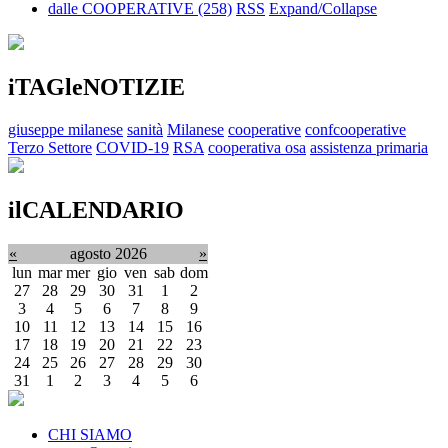
dalle COOPERATIVE
(258)
RSS
Expand/Collapse
iTAGleNOTIZIE
giuseppe milanese
sanità
Milanese
cooperative
confcooperative
Terzo Settore
COVID-19
RSA
cooperativa osa
assistenza primaria
ilCALENDARIO
«
agosto 2026
»
lun
mar
mer
gio
ven
sab
dom
27
28
29
30
31
1
2
3
4
5
6
7
8
9
10
11
12
13
14
15
16
17
18
19
20
21
22
23
24
25
26
27
28
29
30
31
1
2
3
4
5
6
CHI SIAMO