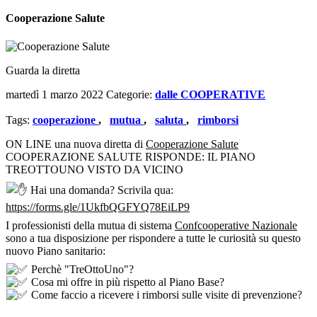
Cooperazione Salute
Guarda la diretta
martedì 1 marzo 2022
Categorie:
dalle COOPERATIVE
Tags:
cooperazione
,
mutua
,
saluta
,
rimborsi
ON LINE una nuova diretta di
Cooperazione Salute
COOPERAZIONE SALUTE RISPONDE: IL PIANO
TREOTTOUNO VISTO DA VICINO
Hai una domanda? Scrivila qua:
https://forms.gle/1UkfbQGFYQ78EiLP9
I professionisti della mutua di sistema
Confcooperative Nazionale
sono a tua disposizione per rispondere a tutte le curiosità su questo
nuovo Piano sanitario:
Perchè "TreOttoUno"?
Cosa mi offre in più rispetto al Piano Base?
Come faccio a ricevere i rimborsi sulle visite di prevenzione?