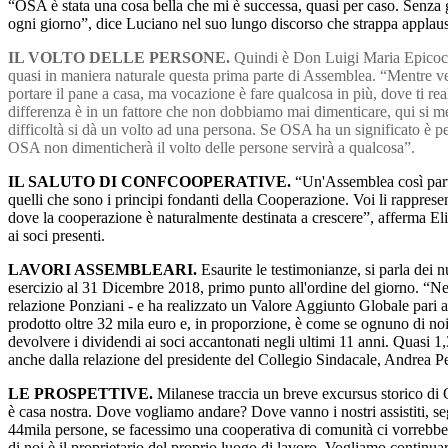
“OSA è stata una cosa bella che mi è successa, quasi per caso. Senza 
ogni giorno”, dice Luciano nel suo lungo discorso che strappa applausi 
IL VOLTO DELLE PERSONE.
Quindi è Don Luigi Maria Epicoco a
quasi in maniera naturale questa prima parte di Assemblea. “Mentre ve
portare il pane a casa, ma vocazione è fare qualcosa in più, dove ti rea
differenza è in un fattore che non dobbiamo mai dimenticare, qui si m
difficoltà si dà un volto ad una persona. Se OSA ha un significato è p
OSA non dimenticherà il volto delle persone servirà a qualcosa”.
IL SALUTO DI CONFCOOPERATIVE.
“Un'Assemblea così parte
quelli che sono i principi fondanti della Cooperazione. Voi li rappresen
dove la cooperazione è naturalmente destinata a crescere”, afferma El
ai soci presenti.
LAVORI ASSEMBLEARI.
Esaurite le testimonianze, si parla dei 
esercizio al 31 Dicembre 2018, primo punto all'ordine del giorno. “Nel
relazione Ponziani - e ha realizzato un Valore Aggiunto Globale pari a
prodotto oltre 32 mila euro e, in proporzione, è come se ognuno di noi 
devolvere i dividendi ai soci accantonati negli ultimi 11 anni. Quasi 1,3
anche dalla relazione del presidente del Collegio Sindacale, Andrea Per
LE PROSPETTIVE.
Milanese traccia un breve excursus storico di O
è casa nostra. Dove vogliamo andare? Dove vanno i nostri assistiti, se
44mila persone, se facessimo una cooperativa di comunità ci vorrebbe
di noi è il proprietario del proprio luogo di lavoro. Vogliamo continu