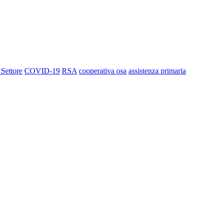
 Settore
COVID-19
RSA
cooperativa osa
assistenza primaria