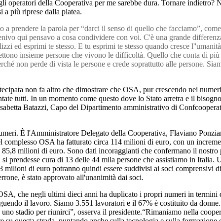
gli operatori della Cooperativa per me sarebbe dura. Tornare indietro?
a più riprese dalla platea.
 prendere la parola per “darci il senso di quello che facciamo”, come 
nivo qui pensavo a cosa condividere con voi. C'è una grande differenza t
lizzi ed esprimi te stesso. E tu esprimi te stesso quando cresce l''umanit
ettono insieme persone che vivono le difficoltà. Quello che conta di più
erché non perde di vista le persone e crede soprattutto alle persone. S
cipata non fa altro che dimostrare che OSA, pur crescendo nei numeri e 
tate tutti. In un momento come questo dove lo Stato arretra e il bisogno d
isabetta Batazzi, Capo del Dipartimento amministrativo di Confcooperati
numeri. È l'Amministratore Delegato della Cooperativa, Flaviano Ponziani
 complesso OSA ha fatturato circa 114 milioni di euro, con un incremento
 85,8 milioni di euro. Sono dati incoraggianti che confermano il nostro
si prendesse cura di 13 delle 44 mila persone che assistiamo in Italia. 
 milioni di euro potranno quindi essere suddivisi ai soci comprensivi di int
rone, è stato approvato all'unanimità dai soci.
SA, che negli ultimi dieci anni ha duplicato i propri numeri in termini 
guendo il lavoro. Siamo 3.551 lavoratori e il 67% è costituito da donne. 
 uno stadio per riunirci”, osserva il presidente.“Rimaniamo nella coope
are su questa strada, puntando anche sulla tecnologia e sulla formazione 