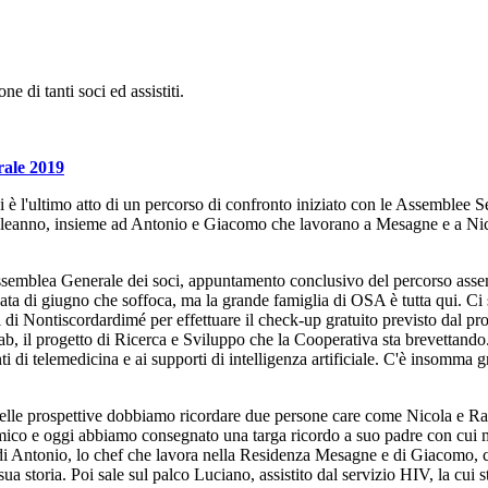
ne di tanti soci ed assistiti.
ale 2019
è l'ultimo atto di un percorso di confronto iniziato con le Assemblee S
mpleanno, insieme ad Antonio e Giacomo che lavorano a Mesagne e a Nico
semblea Generale dei soci, appuntamento conclusivo del percorso assemb
di giugno che soffoca, ma la grande famiglia di OSA è tutta qui. Ci sono i 
i di Nontiscordardimé per effettuare il check-up gratuito previsto dal pr
Lab, il progetto di Ricerca e Sviluppo che la Cooperativa sta brevettando.
i di telemedicina e ai supporti di intelligenza artificiale. C'è insomma g
delle prospettive dobbiamo ricordare due persone care come Nicola e R
mico e oggi abbiamo consegnato una targa ricordo a suo padre con cui mi
 Antonio, lo chef che lavora nella Residenza Mesagne e di Giacomo, che n
sua storia. Poi sale sul palco Luciano, assistito dal servizio HIV, la 