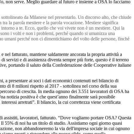
 No, non serve. Meglio guardare al futuro e insieme a OSA lo facciamo
sottolineato da Milanese nel presentarlo. Un discorso alto, che chiude
ra la parola mestiere e la parola vocazione. Mestiere significa
à intorno a te. Ecco, quello che voi vivete non è un mestiere. Qui la
 sono i volti e non i problemi, perché quando si umanizza una
iamo umani perché non ci dimentichiamo del volto delle persone, finché
nel fatturato, mantiene saldamente ancorata la propria attività a
i servizi e di assistenza diventa sempre più forte, questo è il terreno
ve, portando il saluto della Confederazione delle Cooperative italiane
, a presentare ai soci i dati economici contenuti nel bilancio di
 di 8 milioni rispetto al 2017 - sottolinea nel corso della sua
 percorso di crescita. In media ognuno dei 3.551 lavoratori di OSA ha
Una notizia positiva è che quest’anno finalmente sarà possibile
eressi arretrati”. Il bilancio, la cui correttezza viene certificata
di assistiti, lavoratori, fatturato. “Dove vogliamo portare OSA? Questa
Il 55% di noi ha un titolo di studio. Assistiamo ogni giorno quasi
razione, non abbandoneremo la via dell'impresa sociale in cui ognuno
e siamo pronti a rispondere alle nuove sfide, come quella