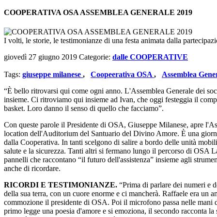
COOPERATIVA OSA ASSEMBLEA GENERALE 2019
I volti, le storie, le testimonianze di una festa animata dalla partecipazio
giovedì 27 giugno 2019
Categorie:
dalle COOPERATIVE
Tags:
giuseppe milanese
,
Coopeerativa OSA
,
Assemblea Gener
“È bello ritrovarsi qui come ogni anno. L'Assemblea Generale dei soci 
insieme. Ci ritroviamo qui insieme ad Ivan, che oggi festeggia il co
basket. Loro danno il senso di quello che facciamo”.
Con queste parole il Presidente di OSA, Giuseppe Milanese, apre l'As
location dell'Auditorium del Santuario del Divino Amore. È una giornata 
dalla Cooperativa. In tanti scelgono di salire a bordo delle unità mobil
salute e la sicurezza. Tanti altri si fermano lungo il percorso di OSA 
pannelli che raccontano “il futuro dell'assistenza” insieme agli strument
anche di ricordare.
RICORDI E TESTIMONIANZE.
“Prima di parlare dei numeri e 
della sua terra, con un cuore enorme e ci mancherà. Raffaele era un a
commozione il presidente di OSA. Poi il microfono passa nelle mani di
primo legge una poesia d'amore e si emoziona, il secondo racconta la 