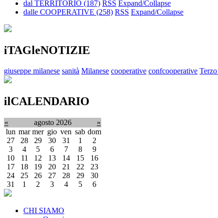
dal TERRITORIO
(187)
RSS
Expand/Collapse
dalle COOPERATIVE
(258)
RSS
Expand/Collapse
iTAGleNOTIZIE
giuseppe milanese
sanità
Milanese
cooperative
confcooperative
Terzo
ilCALENDARIO
«
agosto 2026
»
lun
mar
mer
gio
ven
sab
dom
27
28
29
30
31
1
2
3
4
5
6
7
8
9
10
11
12
13
14
15
16
17
18
19
20
21
22
23
24
25
26
27
28
29
30
31
1
2
3
4
5
6
CHI SIAMO