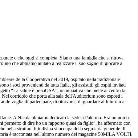
eparate e che oggi si completa. Siamo una famiglia che si ritrova
lino che abbiamo aiutato a realizzare il suo sogno di giocare a
leare della Cooperativa nel 2019, ospitato nella tradizionale
soci provenienti da tutta Italia, gli assistiti, gli ospiti invitati
ogetto “La salute è preziOSA”, un'iniziativa che mette al centro la
 Nel corridoio che porta alla sala dell'Auditorium sono esposti i
rande voglia di partecipare, di ritrovarsi, di guardare al futuro ma
affaele. A Nicola abbiamo dedicato la sede a Palermo. Era un uomo
 permetto di dire ho un rapporto quasi da figlio”, ha affermato con
ella struttura brindisina si occupa della segretaria generale. Il
cui storia è raccontata nell'ultimo numero del magazine 50MILA VOLTI.