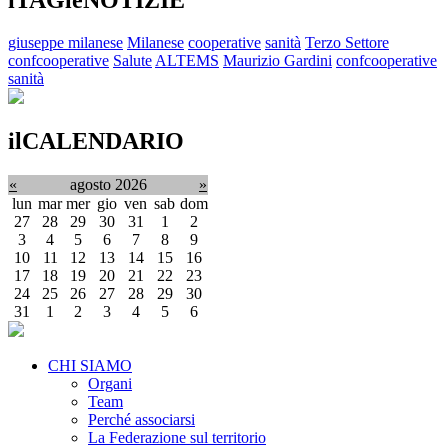
giuseppe milanese
Milanese
cooperative
sanità
Terzo Settore
confcooperative
Salute
ALTEMS
Maurizio Gardini
confcooperative
sanità
ilCALENDARIO
«
agosto 2026
»
lun
mar
mer
gio
ven
sab
dom
27
28
29
30
31
1
2
3
4
5
6
7
8
9
10
11
12
13
14
15
16
17
18
19
20
21
22
23
24
25
26
27
28
29
30
31
1
2
3
4
5
6
CHI SIAMO
Organi
Team
Perché associarsi
La Federazione sul territorio