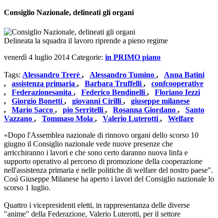
Consiglio Nazionale, delineati gli organi
Delineata la squadra il lavoro riprende a pieno regime
venerdì 4 luglio 2014
Categorie:
in PRIMO piano
Tags:
Alessandro Trerè
,
Alessandro Tumino
,
Anna Batini
,
assistenza primaria
,
Barbara Truffelli
,
confcooperative
,
Federazionesanita
,
Federico Bendinelli
,
Floriano Iezzi
,
Giorgio Bonetti
,
giovanni Cirilli
,
giuseppe milanese
,
Mario Sacco
,
pio Serritelli
,
Rosanna Giordano
,
Santo
Vazzano
,
Tommaso Mola
,
Valerio Luterotti
,
Welfare
«Dopo l'Assemblea nazionale di rinnovo organi dello scorso 10
giugno il Consiglio nazionale vede nuove presenze che
arricchiranno i lavori e che sono certo daranno nuova linfa e
supporto operativo al percorso di promozione della cooperazione
nell'assistenza primaria e nelle politiche di welfare del nostro paese".
Così Giuseppe Milanese ha aperto i lavori del Consiglio nazionale lo
scorso 1 luglio.
Quattro i vicepresidenti eletti, in rappresentanza delle diverse
"anime" della Federazione, Valerio Luterotti, per il settore