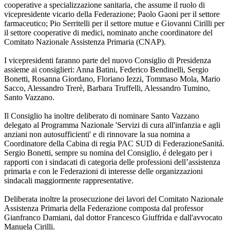
cooperative a specializzazione sanitaria, che assume il ruolo di
vicepresidente vicario della Federazione; Paolo Gaoni per il settore
farmaceutico; Pio Serritelli per il settore mutue e Giovanni Cirilli per
il settore cooperative di medici, nominato anche coordinatore del
Comitato Nazionale Assistenza Primaria (CNAP).
I vicepresidenti faranno parte del nuovo Consiglio di Presidenza
assieme ai consiglieri: Anna Batini, Federico Bendinelli, Sergio
Bonetti, Rosanna Giordano, Floriano Iezzi, Tommaso Mola, Mario
Sacco, Alessandro Trerè, Barbara Truffelli, Alessandro Tumino,
Santo Vazzano.
Il Consiglio ha inoltre deliberato di nominare Santo Vazzano
delegato al Programma Nazionale 'Servizi di cura all'infanzia e agli
anziani non autosufficienti' e di rinnovare la sua nomina a
Coordinatore della Cabina di regia PAC SUD di FederazioneSanitá.
Sergio Bonetti, sempre su nomina del Consiglio, é delegato per i
rapporti con i sindacati di categoria delle professioni dell’assistenza
primaria e con le Federazioni di interesse delle organizzazioni
sindacali maggiormente rappresentative.
Deliberata inoltre la prosecuzione dei lavori del Comitato Nazionale
Assistenza Primaria della Federazione composta dal professor
Gianfranco Damiani, dal dottor Francesco Giuffrida e dall'avvocato
Manuela Cirilli.