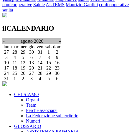
confcooperative
Salute
ALTEMS
Maurizio Gardini
confcooperative
sanità
ilCALENDARIO
«
agosto 2026
»
lun
mar
mer
gio
ven
sab
dom
27
28
29
30
31
1
2
3
4
5
6
7
8
9
10
11
12
13
14
15
16
17
18
19
20
21
22
23
24
25
26
27
28
29
30
31
1
2
3
4
5
6
CHI SIAMO
Organi
Team
Perché associarsi
La Federazione sul territorio
Numeri
GLOSSARIO
ASSISTENZA PRIMARIA