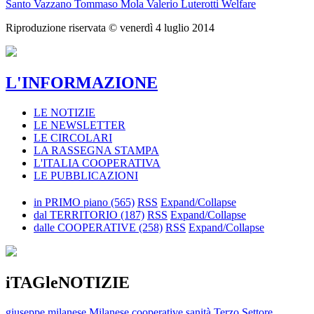
Santo Vazzano
Tommaso Mola
Valerio Luterotti
Welfare
Riproduzione riservata ©
venerdì 4 luglio 2014
L'INFORMAZIONE
LE NOTIZIE
LE NEWSLETTER
LE CIRCOLARI
LA RASSEGNA STAMPA
L'ITALIA COOPERATIVA
LE PUBBLICAZIONI
in PRIMO piano
(565)
RSS
Expand/Collapse
dal TERRITORIO
(187)
RSS
Expand/Collapse
dalle COOPERATIVE
(258)
RSS
Expand/Collapse
iTAGleNOTIZIE
giuseppe milanese
Milanese
cooperative
sanità
Terzo Settore