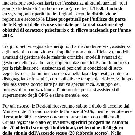
integrazione socio-sanitaria per l’assistenza ai grandi anziani” (cui
sono stati destinati 4 milioni di euro), mentre,
1.410,033 mln di
euro
, vengono ripartiti tra le Regioni, secondo distribuzione
regionale e secondo le
Linee progettuali per l’utilizzo da parte
delle Regioni delle risorse vincolate per la realizzazione degli
obiettivi di carattere prioritario e di rilievo nazionale per l’anno
2013.
Tra gli obiettivi segnalati emergono: Farmacia dei servizi, assistenza
agli anziani in condizione di fragilità e non autosufficienza, modelli
avanzati di gestione delle malattie croniche, modelli avanzati di
gestione delle malattie rare, implementazione del Piano di indirizzo
per la riabilitazione, assistenza ai pazienti in condizioni di stato
vegetativo e stato minima coscienza nella fase degli esiti, contrasto
disuguaglianze in sanità, cure palliative e terapia del dolore, sviluppo
dell’assistenza domiciliare palliativa specialistica, sviluppo dei
processi di umanizzazione all’interno dei percorsi assistenziali,
superamento degli OPG e salute mentale, ecc.
Per tali risorse, le Regioni riceveranno subito a titolo di acconto dal
Ministero dell’Economia e delle Finanze
il 70
%, mentre per ottenere
il
restante 30
% le stesse dovranno presentare, con delibera di
Giunta regionale o atto equivalente,
specifici progetti nell’ambito
dei 20 obiettivi strategici individuati, nel termine di 60 giorni
dalla stipula dell’Accordo stesso (20 febbraio scorso).
Nella