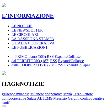
L'INFORMAZIONE
LE NOTIZIE
LE NEWSLETTER
LE CIRCOLARI
LA RASSEGNA STAMPA
L'ITALIA COOPERATIVA
LE PUBBLICAZIONI
in PRIMO piano
(565)
RSS
Expand/Collapse
dal TERRITORIO
(187)
RSS
Expand/Collapse
dalle COOPERATIVE
(258)
RSS
Expand/Collapse
iTAGleNOTIZIE
giuseppe milanese
Milanese
cooperative
sanità
Terzo Settore
confcooperative
Salute
ALTEMS
Maurizio Gardini
confcooperative
sanità