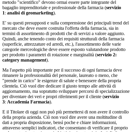
metodo "scientifico" devono ormai essere parte integrante del
bagaglio imprenditoriale e professionale della farmacia (
servizio
1
:
analisi di geomarketing
).
E' su questi presupposti e sulla comprensione dei principali trend del
mercato che deve essere costruita l'offerta della farmacia, sia in
termini di assortimento di prodotti che di servizi a valore aggiunto.
Quindi, anche tenendo conto dei requisiti strutturali della farmacia
(superficie, attrezzature ed arredi, etc.), l'assortimento delle varie
categorie merceologiche deve essere esposto valutandone prodotto
per prodotto i parametri di rotazione e marginalità (
servizio 2:
category management
).
Ma l'aspetto più importante per il successo di ogni farmacia deve
rimanere la professionalità del personale, laureato o meno, che
"prende in carico" le esigenze di salute e benessere della propria
clientela. Ciò vuol dire dedicare il giusto tempo alle attività di
aggiornamento, ma sopratutto sviluppare percorsi di specializzazione
per diventare dei veri e propri riferimenti per il cliente (
servizio
3
:
Accademia Farmacia
).
E il Titolare di oggi non può più permettersi di non avere il controllo
della propria azienda. Ciò non vuol dire avere una moltitudine di
dati a propria disposizione, bensì poche e chiare informazioni,
attraverso semplici indicatori, che consentano di verificare il proprio