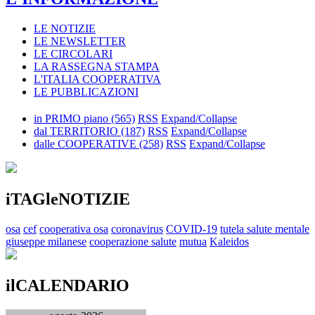
LE NOTIZIE
LE NEWSLETTER
LE CIRCOLARI
LA RASSEGNA STAMPA
L'ITALIA COOPERATIVA
LE PUBBLICAZIONI
in PRIMO piano
(565)
RSS
Expand/Collapse
dal TERRITORIO
(187)
RSS
Expand/Collapse
dalle COOPERATIVE
(258)
RSS
Expand/Collapse
iTAGleNOTIZIE
osa
cef
cooperativa osa
coronavirus
COVID-19
tutela salute mentale
giuseppe milanese
cooperazione salute
mutua
Kaleidos
ilCALENDARIO