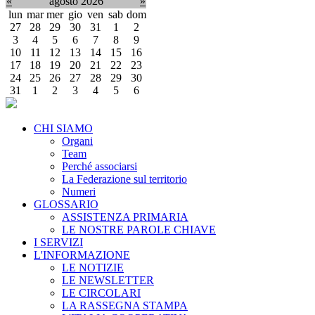
«
agosto 2026
»
lun
mar
mer
gio
ven
sab
dom
27
28
29
30
31
1
2
3
4
5
6
7
8
9
10
11
12
13
14
15
16
17
18
19
20
21
22
23
24
25
26
27
28
29
30
31
1
2
3
4
5
6
CHI SIAMO
Organi
Team
Perché associarsi
La Federazione sul territorio
Numeri
GLOSSARIO
ASSISTENZA PRIMARIA
LE NOSTRE PAROLE CHIAVE
I SERVIZI
L'INFORMAZIONE
LE NOTIZIE
LE NEWSLETTER
LE CIRCOLARI
LA RASSEGNA STAMPA