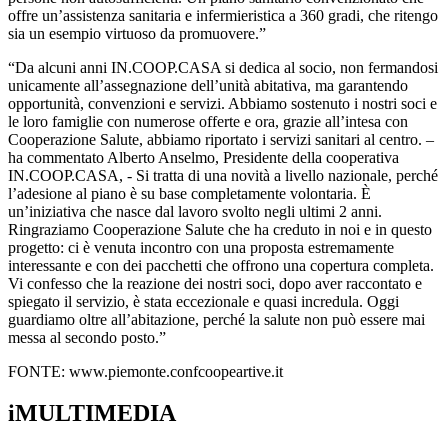
offre un’assistenza sanitaria e infermieristica a 360 gradi, che ritengo
sia un esempio virtuoso da promuovere.”
“Da alcuni anni IN.COOP.CASA si dedica al socio, non fermandosi
unicamente all’assegnazione dell’unità abitativa, ma garantendo
opportunità, convenzioni e servizi. Abbiamo sostenuto i nostri soci e
le loro famiglie con numerose offerte e ora, grazie all’intesa con
Cooperazione Salute, abbiamo riportato i servizi sanitari al centro. –
ha commentato Alberto Anselmo, Presidente della cooperativa
IN.COOP.CASA, - Si tratta di una novità a livello nazionale, perché
l’adesione al piano è su base completamente volontaria. È
un’iniziativa che nasce dal lavoro svolto negli ultimi 2 anni.
Ringraziamo Cooperazione Salute che ha creduto in noi e in questo
progetto: ci è venuta incontro con una proposta estremamente
interessante e con dei pacchetti che offrono una copertura completa.
Vi confesso che la reazione dei nostri soci, dopo aver raccontato e
spiegato il servizio, è stata eccezionale e quasi incredula. Oggi
guardiamo oltre all’abitazione, perché la salute non può essere mai
messa al secondo posto.”
FONTE: www.piemonte.confcoopeartive.it
iMULTIMEDIA