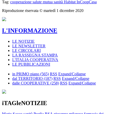
Tag:
cooperazione salute
mutua
sanità
Habitat
InCoopCasa
Riproduzione riservata ©
martedì 1 dicembre 2020
L'INFORMAZIONE
LE NOTIZIE
LE NEWSLETTER
LE CIRCOLARI
LA RASSEGNA STAMPA
L'ITALIA COOPERATIVA
LE PUBBLICAZIONI
in PRIMO piano
(565)
RSS
Expand/Collapse
dal TERRITORIO
(187)
RSS
Expand/Collapse
dalle COOPERATIVE
(258)
RSS
Expand/Collapse
iTAGleNOTIZIE
Mario Sacco
sanità
Puglia
RSA
giuseppe milanese
farmacia dei