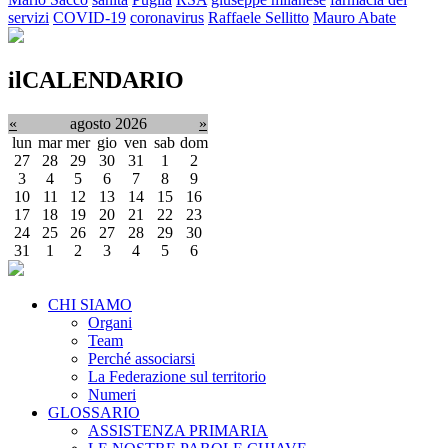
servizi
COVID-19
coronavirus
Raffaele Sellitto
Mauro Abate
ilCALENDARIO
«
agosto 2026
»
lun
mar
mer
gio
ven
sab
dom
27
28
29
30
31
1
2
3
4
5
6
7
8
9
10
11
12
13
14
15
16
17
18
19
20
21
22
23
24
25
26
27
28
29
30
31
1
2
3
4
5
6
CHI SIAMO
Organi
Team
Perché associarsi
La Federazione sul territorio
Numeri
GLOSSARIO
ASSISTENZA PRIMARIA