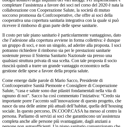
completare l’assistenza a favore dei soci nel corso del 2020 è nata la
collaborazione con Cooperazione Salute, la società di mutuo
soccorso promossa da Confcooperative, che offre ai soci della
cooperativa una copertura sanitaria integrativa con la quale si può
ricevere il rimborso di gran parte delle spese sanitarie.
Il costo per tale piano sanitario è particolarmente vantaggioso, dato
che l’adesione alla copertura avviene in forma collettiva: è dunque
un gruppo di soci, e non un singolo, ad aderire alla proposta. I soci
potranno richiedere il rimborso sia per le prestazioni sanitarie
sostenute presso il Sistema Sanitario Nazionale sia presso una
qualsiasi struttura privata di sua scelta. Con tale proposta il socio
riuscirà quindi a trarre un grande vantaggio economico nella
gestione delle spese a favore della propria salute.
Come emerge dalle parole di Mario Sacco, Presidente di
Confcooperative Sanità Piemonte e Consigliere di Cooperazione
Salute, “casa e salute sono due pilastri fondamentali nella vita di
ognuno di noi”. Sacco ha così commentato l’iniziativa: “Credo sia
importante porre l’accento sull’innovazione di questo progetto, che
nasce da una delle anime più attuali dell’habitat, quella dell’housing
sociale. In questo percorso, IN.COOP.CASA ha messo al centro la
persona. Parliamo di servizi ai soci che garantiscono un’assistenza
completa anche alle persone più svantaggiate, dagli anziani a
persone non autosufficienti. Un piano sanitario convenzionato che