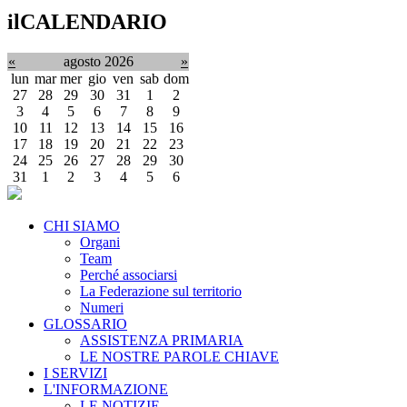
ilCALENDARIO
«
agosto 2026
»
lun
mar
mer
gio
ven
sab
dom
27
28
29
30
31
1
2
3
4
5
6
7
8
9
10
11
12
13
14
15
16
17
18
19
20
21
22
23
24
25
26
27
28
29
30
31
1
2
3
4
5
6
CHI SIAMO
Organi
Team
Perché associarsi
La Federazione sul territorio
Numeri
GLOSSARIO
ASSISTENZA PRIMARIA
LE NOSTRE PAROLE CHIAVE
I SERVIZI
L'INFORMAZIONE
LE NOTIZIE