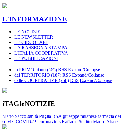
L'INFORMAZIONE
LE NOTIZIE
LE NEWSLETTER
LE CIRCOLARI
LA RASSEGNA STAMPA
L'ITALIA COOPERATIVA
LE PUBBLICAZIONI
in PRIMO piano
(565)
RSS
Expand/Collapse
dal TERRITORIO
(187)
RSS
Expand/Collapse
dalle COOPERATIVE
(258)
RSS
Expand/Collapse
iTAGleNOTIZIE
Mario Sacco
sanità
Puglia
RSA
giuseppe milanese
farmacia dei
servizi
COVID-19
coronavirus
Raffaele Sellitto
Mauro Abate