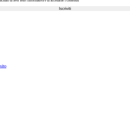
ri di aver letto l'informativa e di accettarne i contenuti
Iscriviti
sito