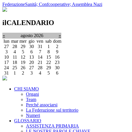
FederazioneSanità; Confcooperative; Assemblea Nazi
ilCALENDARIO
«
agosto 2026
»
lun
mar
mer
gio
ven
sab
dom
27
28
29
30
31
1
2
3
4
5
6
7
8
9
10
11
12
13
14
15
16
17
18
19
20
21
22
23
24
25
26
27
28
29
30
31
1
2
3
4
5
6
CHI SIAMO
Organi
Team
Perché associarsi
La Federazione sul territorio
Numeri
GLOSSARIO
ASSISTENZA PRIMARIA
LE NOSTRE PAROLE CHIAVE