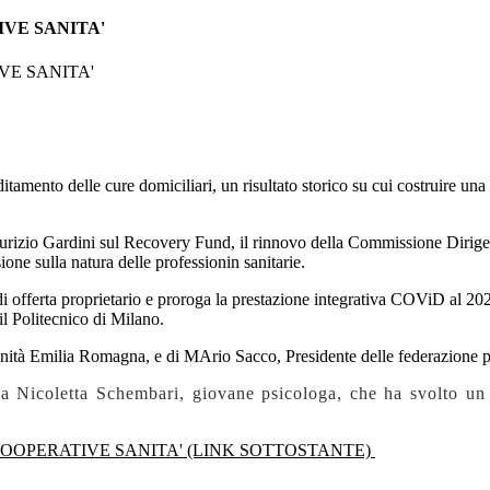
VE SANITA'
tamento delle cure domiciliari, un risultato storico su cui costruire un
rizio Gardini sul Recovery Fund, il rinnovo della Commissione Dirigent
one sulla natura delle professionin sanitarie.
i offerta proprietario e proroga la prestazione integrativa COViD al 202
il Politecnico di Milano.
Sanità Emilia Romagna, e di MArio Sacco, Presidente delle federazione 
a Nicoletta Schembari, giovane psicologa, che ha svolto un 
FOOPERATIVE SANITA' (LINK SOTTOSTANTE)