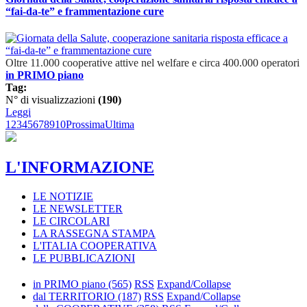
“fai-da-te” e frammentazione cure
Oltre 11.000 cooperative attive nel welfare e circa 400.000 operatori
in PRIMO piano
Tag:
N° di visualizzazioni
(190)
Leggi
1
2
3
4
5
6
7
8
9
10
Prossima
Ultima
L'INFORMAZIONE
LE NOTIZIE
LE NEWSLETTER
LE CIRCOLARI
LA RASSEGNA STAMPA
L'ITALIA COOPERATIVA
LE PUBBLICAZIONI
in PRIMO piano
(565)
RSS
Expand/Collapse
dal TERRITORIO
(187)
RSS
Expand/Collapse