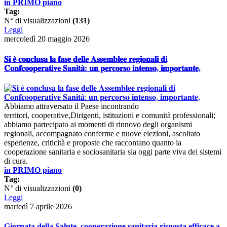
in PRIMO piano
Tag:
N° di visualizzazioni
(131)
Leggi
mercoledì 20 maggio 2026
𝐒𝐢 𝐞̀ 𝐜𝐨𝐧𝐜𝐥𝐮𝐬𝐚 𝐥𝐚 𝐟𝐚𝐬𝐞 𝐝𝐞𝐥𝐥𝐞 𝐀𝐬𝐬𝐞𝐦𝐛𝐥𝐞𝐞 𝐫𝐞𝐠𝐢𝐨𝐧𝐚𝐥𝐢 𝐝𝐢
𝐂𝐨𝐧𝐟𝐜𝐨𝐨𝐩𝐞𝐫𝐚𝐭𝐢𝐯𝐞 𝐒𝐚𝐧𝐢𝐭𝐚̀: 𝐮𝐧 𝐩𝐞𝐫𝐜𝐨𝐫𝐬𝐨 𝐢𝐧𝐭𝐞𝐧𝐬𝐨, 𝐢𝐦𝐩𝐨𝐫𝐭𝐚𝐧𝐭𝐞,
Abbiamo attraversato il Paese incontrando
territori, cooperative,Dirigenti, istituzioni e comunità professionali;
abbiamo partecipato ai momenti di rinnovo degli organismi
regionali, accompagnato conferme e nuove elezioni, ascoltato
esperienze, criticità e proposte che raccontano quanto la
cooperazione sanitaria e sociosanitaria sia oggi parte viva dei sistemi
di cura.
in PRIMO piano
Tag:
N° di visualizzazioni
(0)
Leggi
martedì 7 aprile 2026
Giornata della Salute, cooperazione sanitaria risposta efficace a