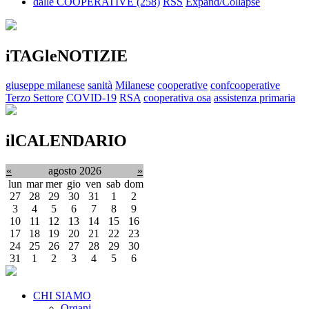
dalle COOPERATIVE
(258)
RSS
Expand/Collapse
iTAGleNOTIZIE
giuseppe milanese
sanità
Milanese
cooperative
confcooperative
Terzo Settore
COVID-19
RSA
cooperativa osa
assistenza primaria
ilCALENDARIO
«
agosto 2026
»
lun
mar
mer
gio
ven
sab
dom
27
28
29
30
31
1
2
3
4
5
6
7
8
9
10
11
12
13
14
15
16
17
18
19
20
21
22
23
24
25
26
27
28
29
30
31
1
2
3
4
5
6
CHI SIAMO
Organi