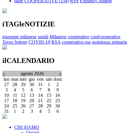
dalle COOPERATIVE
(258)
RSS
Expand/Collapse
iTAGleNOTIZIE
giuseppe milanese
sanità
Milanese
cooperative
confcooperative
Terzo Settore
COVID-19
RSA
cooperativa osa
assistenza primaria
ilCALENDARIO
«
agosto 2026
»
lun
mar
mer
gio
ven
sab
dom
27
28
29
30
31
1
2
3
4
5
6
7
8
9
10
11
12
13
14
15
16
17
18
19
20
21
22
23
24
25
26
27
28
29
30
31
1
2
3
4
5
6
CHI SIAMO
Organi