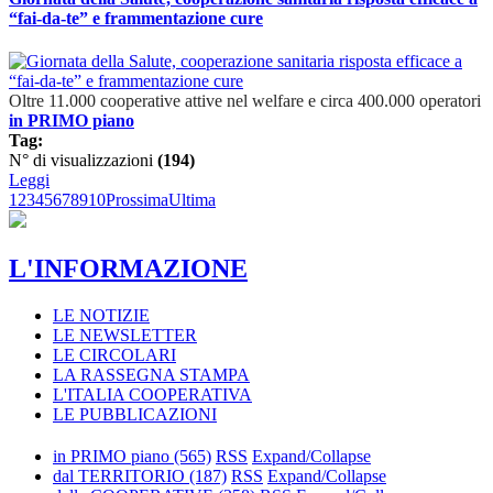
“fai-da-te” e frammentazione cure
Oltre 11.000 cooperative attive nel welfare e circa 400.000 operatori
in PRIMO piano
Tag:
N° di visualizzazioni
(194)
Leggi
1
2
3
4
5
6
7
8
9
10
Prossima
Ultima
L'INFORMAZIONE
LE NOTIZIE
LE NEWSLETTER
LE CIRCOLARI
LA RASSEGNA STAMPA
L'ITALIA COOPERATIVA
LE PUBBLICAZIONI
in PRIMO piano
(565)
RSS
Expand/Collapse
dal TERRITORIO
(187)
RSS
Expand/Collapse