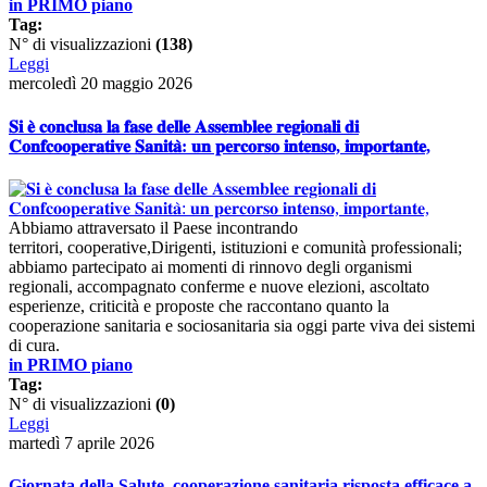
in PRIMO piano
Tag:
N° di visualizzazioni
(138)
Leggi
mercoledì 20 maggio 2026
𝐒𝐢 𝐞̀ 𝐜𝐨𝐧𝐜𝐥𝐮𝐬𝐚 𝐥𝐚 𝐟𝐚𝐬𝐞 𝐝𝐞𝐥𝐥𝐞 𝐀𝐬𝐬𝐞𝐦𝐛𝐥𝐞𝐞 𝐫𝐞𝐠𝐢𝐨𝐧𝐚𝐥𝐢 𝐝𝐢
𝐂𝐨𝐧𝐟𝐜𝐨𝐨𝐩𝐞𝐫𝐚𝐭𝐢𝐯𝐞 𝐒𝐚𝐧𝐢𝐭𝐚̀: 𝐮𝐧 𝐩𝐞𝐫𝐜𝐨𝐫𝐬𝐨 𝐢𝐧𝐭𝐞𝐧𝐬𝐨, 𝐢𝐦𝐩𝐨𝐫𝐭𝐚𝐧𝐭𝐞,
Abbiamo attraversato il Paese incontrando
territori, cooperative,Dirigenti, istituzioni e comunità professionali;
abbiamo partecipato ai momenti di rinnovo degli organismi
regionali, accompagnato conferme e nuove elezioni, ascoltato
esperienze, criticità e proposte che raccontano quanto la
cooperazione sanitaria e sociosanitaria sia oggi parte viva dei sistemi
di cura.
in PRIMO piano
Tag:
N° di visualizzazioni
(0)
Leggi
martedì 7 aprile 2026
Giornata della Salute, cooperazione sanitaria risposta efficace a