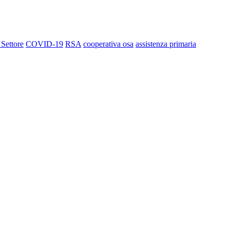
 Settore
COVID-19
RSA
cooperativa osa
assistenza primaria