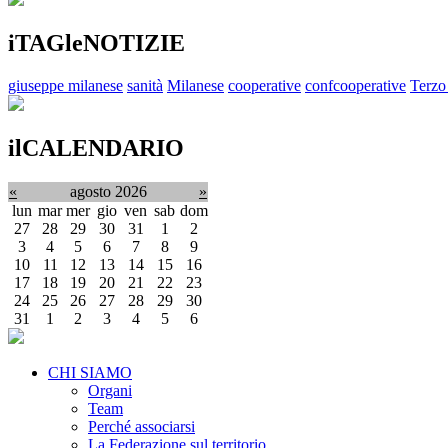
iTAGleNOTIZIE
giuseppe milanese
sanità
Milanese
cooperative
confcooperative
Terzo
ilCALENDARIO
«
agosto 2026
»
lun
mar
mer
gio
ven
sab
dom
27
28
29
30
31
1
2
3
4
5
6
7
8
9
10
11
12
13
14
15
16
17
18
19
20
21
22
23
24
25
26
27
28
29
30
31
1
2
3
4
5
6
CHI SIAMO
Organi
Team
Perché associarsi
La Federazione sul territorio