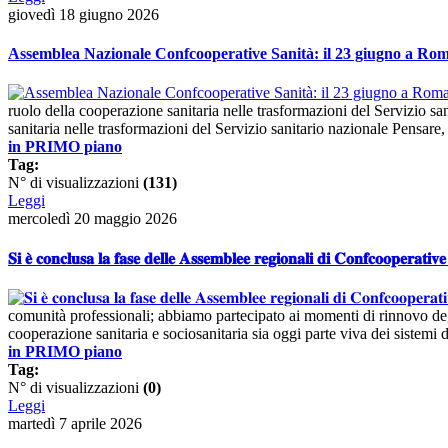
giovedì 18 giugno 2026
Assemblea Nazionale Confcooperative Sanità: il 23 giugno a Rom
ruolo della cooperazione sanitaria nelle trasformazioni del Servizio sa
sanitaria nelle trasformazioni del Servizio sanitario nazionale Pensare,
in PRIMO piano
Tag:
N° di visualizzazioni
(131)
Leggi
mercoledì 20 maggio 2026
𝐒𝐢 𝐞̀ 𝐜𝐨𝐧𝐜𝐥𝐮𝐬𝐚 𝐥𝐚 𝐟𝐚𝐬𝐞 𝐝𝐞𝐥𝐥𝐞 𝐀𝐬𝐬𝐞𝐦𝐛𝐥𝐞𝐞 𝐫𝐞𝐠𝐢𝐨𝐧𝐚𝐥𝐢 𝐝𝐢 𝐂𝐨𝐧𝐟𝐜𝐨𝐨𝐩𝐞𝐫𝐚𝐭𝐢𝐯
comunità professionali; abbiamo partecipato ai momenti di rinnovo deg
cooperazione sanitaria e sociosanitaria sia oggi parte viva dei sistemi d
in PRIMO piano
Tag:
N° di visualizzazioni
(0)
Leggi
martedì 7 aprile 2026