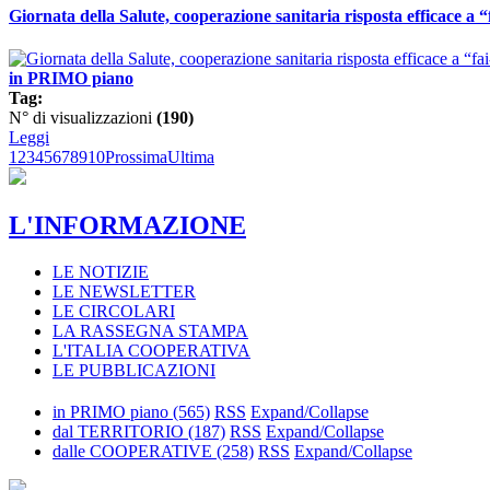
Giornata della Salute, cooperazione sanitaria risposta efficace a
in PRIMO piano
Tag:
N° di visualizzazioni
(190)
Leggi
1
2
3
4
5
6
7
8
9
10
Prossima
Ultima
L'INFORMAZIONE
LE NOTIZIE
LE NEWSLETTER
LE CIRCOLARI
LA RASSEGNA STAMPA
L'ITALIA COOPERATIVA
LE PUBBLICAZIONI
in PRIMO piano
(565)
RSS
Expand/Collapse
dal TERRITORIO
(187)
RSS
Expand/Collapse
dalle COOPERATIVE
(258)
RSS
Expand/Collapse