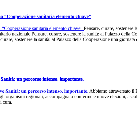
a “Cooperazione sanitaria elemento chiave”
Pensare, curare, sostenere l
nitario nazionale Pensare, curare, sostenere la sanità: al Palazzo della
 curare, sostenere la sanità: al Palazzo della Cooperazione una giornata 
𝐞 𝐒𝐚𝐧𝐢𝐭𝐚̀: 𝐮𝐧 𝐩𝐞𝐫𝐜𝐨𝐫𝐬𝐨 𝐢𝐧𝐭𝐞𝐧𝐬𝐨, 𝐢𝐦𝐩𝐨𝐫𝐭𝐚𝐧𝐭𝐞,
Abbiamo attraversato il P
li organismi regionali, accompagnato conferme e nuove elezioni, ascolta
i cura.