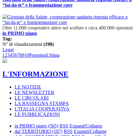
“fai-da-te” e frammentazione cure
Oltre 11.000 cooperative attive nel welfare e circa 400.000 operatori
in PRIMO piano
Tag:
N° di visualizzazioni
(190)
Leggi
1
2
3
4
5
6
7
8
9
10
Prossima
Ultima
L'INFORMAZIONE
LE NOTIZIE
LE NEWSLETTER
LE CIRCOLARI
LA RASSEGNA STAMPA
L'ITALIA COOPERATIVA
LE PUBBLICAZIONI
in PRIMO piano
(565)
RSS
Expand/Collapse
dal TERRITORIO
(187)
RSS
Expand/Collapse