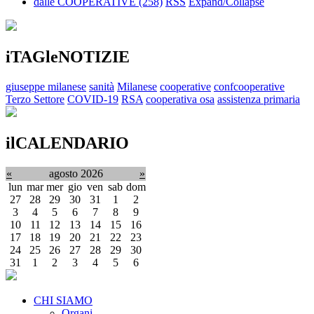
dalle COOPERATIVE
(258)
RSS
Expand/Collapse
iTAGleNOTIZIE
giuseppe milanese
sanità
Milanese
cooperative
confcooperative
Terzo Settore
COVID-19
RSA
cooperativa osa
assistenza primaria
ilCALENDARIO
«
agosto 2026
»
lun
mar
mer
gio
ven
sab
dom
27
28
29
30
31
1
2
3
4
5
6
7
8
9
10
11
12
13
14
15
16
17
18
19
20
21
22
23
24
25
26
27
28
29
30
31
1
2
3
4
5
6
CHI SIAMO
Organi