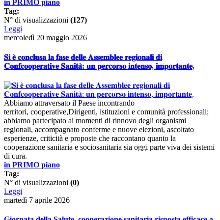
in PRIMO piano
Tag:
N° di visualizzazioni
(127)
Leggi
mercoledì 20 maggio 2026
𝐒𝐢 𝐞̀ 𝐜𝐨𝐧𝐜𝐥𝐮𝐬𝐚 𝐥𝐚 𝐟𝐚𝐬𝐞 𝐝𝐞𝐥𝐥𝐞 𝐀𝐬𝐬𝐞𝐦𝐛𝐥𝐞𝐞 𝐫𝐞𝐠𝐢𝐨𝐧𝐚𝐥𝐢 𝐝𝐢
𝐂𝐨𝐧𝐟𝐜𝐨𝐨𝐩𝐞𝐫𝐚𝐭𝐢𝐯𝐞 𝐒𝐚𝐧𝐢𝐭𝐚̀: 𝐮𝐧 𝐩𝐞𝐫𝐜𝐨𝐫𝐬𝐨 𝐢𝐧𝐭𝐞𝐧𝐬𝐨, 𝐢𝐦𝐩𝐨𝐫𝐭𝐚𝐧𝐭𝐞,
Abbiamo attraversato il Paese incontrando
territori, cooperative,Dirigenti, istituzioni e comunità professionali;
abbiamo partecipato ai momenti di rinnovo degli organismi
regionali, accompagnato conferme e nuove elezioni, ascoltato
esperienze, criticità e proposte che raccontano quanto la
cooperazione sanitaria e sociosanitaria sia oggi parte viva dei sistemi
di cura.
in PRIMO piano
Tag:
N° di visualizzazioni
(0)
Leggi
martedì 7 aprile 2026
Giornata della Salute, cooperazione sanitaria risposta efficace a