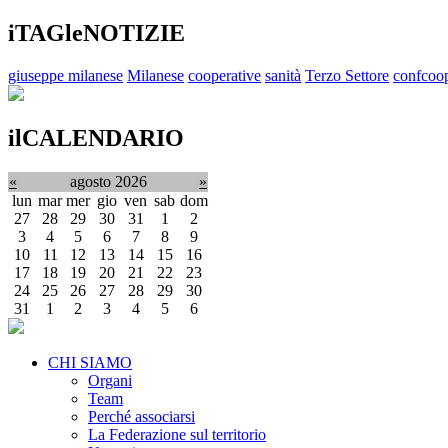
iTAGleNOTIZIE
giuseppe milanese
Milanese
cooperative
sanità
Terzo Settore
confcoop
ilCALENDARIO
«
agosto 2026
»
lun
mar
mer
gio
ven
sab
dom
27
28
29
30
31
1
2
3
4
5
6
7
8
9
10
11
12
13
14
15
16
17
18
19
20
21
22
23
24
25
26
27
28
29
30
31
1
2
3
4
5
6
CHI SIAMO
Organi
Team
Perché associarsi
La Federazione sul territorio