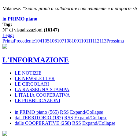
Milanese:
“Siamo pronti a collaborare concretamente e a proporre stru
in PRIMO piano
Tag:
N° di visualizzazioni
(16147)
Leggi
Prima
Precedente
104
105
106
107
108
109
110
111
112
113
Prossima
L'INFORMAZIONE
LE NOTIZIE
LE NEWSLETTER
LE CIRCOLARI
LA RASSEGNA STAMPA
L'ITALIA COOPERATIVA
LE PUBBLICAZIONI
in PRIMO piano
(565)
RSS
Expand/Collapse
dal TERRITORIO
(187)
RSS
Expand/Collapse
dalle COOPERATIVE
(258)
RSS
Expand/Collapse