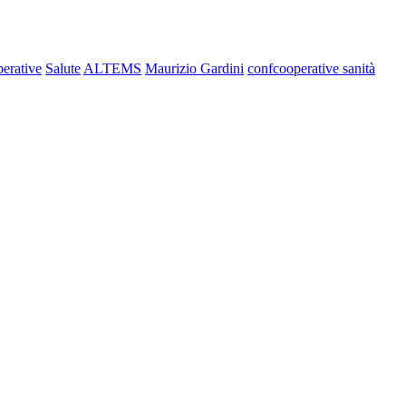
erative
Salute
ALTEMS
Maurizio Gardini
confcooperative sanità