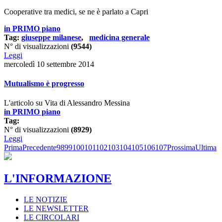
Cooperative tra medici, se ne è parlato a Capri
in PRIMO piano
Tag:
giuseppe milanese
,
medicina generale
N° di visualizzazioni
(9544)
Leggi
mercoledì 10 settembre 2014
Mutualismo è progresso
L'articolo su Vita di Alessandro Messina
in PRIMO piano
Tag:
N° di visualizzazioni
(8929)
Leggi
Prima
Precedente
98
99
100
101
102
103
104
105
106
107
Prossima
Ultima
L'INFORMAZIONE
LE NOTIZIE
LE NEWSLETTER
LE CIRCOLARI