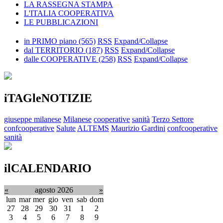
LA RASSEGNA STAMPA
L'ITALIA COOPERATIVA
LE PUBBLICAZIONI
in PRIMO piano
(565)
RSS
Expand/Collapse
dal TERRITORIO
(187)
RSS
Expand/Collapse
dalle COOPERATIVE
(258)
RSS
Expand/Collapse
iTAGleNOTIZIE
giuseppe milanese
Milanese
cooperative
sanità
Terzo Settore
confcooperative
Salute
ALTEMS
Maurizio Gardini
confcooperative
sanità
ilCALENDARIO
«
agosto 2026
»
lun
mar
mer
gio
ven
sab
dom
27
28
29
30
31
1
2
3
4
5
6
7
8
9