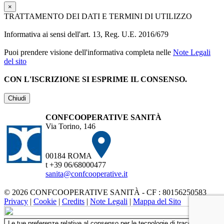
×
TRATTAMENTO DEI DATI E TERMINI DI UTILIZZO
Informativa ai sensi dell'art. 13, Reg. U.E. 2016/679
Puoi prendere visione dell'informativa completa nelle
Note Legali
del sito
CON L'ISCRIZIONE SI ESPRIME IL CONSENSO.
Chiudi
CONFCOOPERATIVE SANITÀ
Via Torino, 146
00184 ROMA
t +39 06/68000477
sanita@confcooperative.it
© 2026 CONFCOOPERATIVE SANITÀ - CF : 80156250583
Privacy
|
Cookie
|
Credits
|
Note Legali
|
Mappa del Sito
Le tue preferenze relative al consenso per le tecnologie di tracciamento