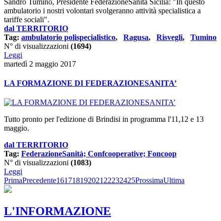
Sandro Tumino, Presidente FederazioneSanità Sicilia: "In questo
ambulatorio i nostri volontari svolgeranno attività specialistica a
tariffe sociali".
dal TERRITORIO
Tag:
ambulatorio polispecialistico
,
Ragusa
,
Risvegli
,
Tumino
N° di visualizzazioni
(1694)
Leggi
martedì 2 maggio 2017
LA FORMAZIONE DI FEDERAZIONESANITA’
Tutto pronto per l'edizione di Brindisi in programma l'11,12 e 13
maggio.
dal TERRITORIO
Tag:
FederazioneSanità; Confcooperative; Foncoop
N° di visualizzazioni
(1083)
Leggi
Prima
Precedente
16
17
18
19
20
21
22
23
24
25
Prossima
Ultima
L'INFORMAZIONE