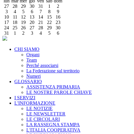
lun
mar
mer
gio
ven
sab
dom
27
28
29
30
31
1
2
3
4
5
6
7
8
9
10
11
12
13
14
15
16
17
18
19
20
21
22
23
24
25
26
27
28
29
30
31
1
2
3
4
5
6
CHI SIAMO
Organi
Team
Perché associarsi
La Federazione sul territorio
Numeri
GLOSSARIO
ASSISTENZA PRIMARIA
LE NOSTRE PAROLE CHIAVE
I SERVIZI
L'INFORMAZIONE
LE NOTIZIE
LE NEWSLETTER
LE CIRCOLARI
LA RASSEGNA STAMPA
L'ITALIA COOPERATIVA