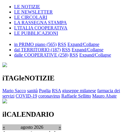
LE NOTIZIE
LE NEWSLETTER
LE CIRCOLARI
LA RASSEGNA STAMPA
L'ITALIA COOPERATIVA
LE PUBBLICAZIONI
in PRIMO piano
(565)
RSS
Expand/Collapse
dal TERRITORIO
(187)
RSS
Expand/Collapse
dalle COOPERATIVE
(258)
RSS
Expand/Collapse
iTAGleNOTIZIE
Mario Sacco
sanità
Puglia
RSA
giuseppe milanese
farmacia dei
servizi
COVID-19
coronavirus
Raffaele Sellitto
Mauro Abate
ilCALENDARIO
«
agosto 2026
»