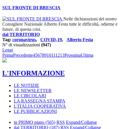
SUL FRONTE DI BRESCIA
Nelle dichiarazioni del nostro
Consigliere Nazionale Alberto Festa tutte le difficoltà, odierne e
future, di questa crisi.
dal TERRITORIO
Tag:
coronavirus
,
COVID-19
,
Alberto Festa
N° di visualizzazioni
(947)
Leggi
Prima
Precedente
4
5
6
7
8
9
10
11
12
13
Prossima
Ultima
L'INFORMAZIONE
LE NOTIZIE
LE NEWSLETTER
LE CIRCOLARI
LA RASSEGNA STAMPA
L'ITALIA COOPERATIVA
LE PUBBLICAZIONI
in PRIMO piano
(565)
RSS
Expand/Collapse
dal TERRITORIO
(187)
RSS
Expand/Collapse