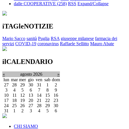
dalle COOPERATIVE
(258)
RSS
Expand/Collapse
iTAGleNOTIZIE
Mario Sacco
sanità
Puglia
RSA
giuseppe milanese
farmacia dei
servizi
COVID-19
coronavirus
Raffaele Sellitto
Mauro Abate
ilCALENDARIO
«
agosto 2026
»
lun
mar
mer
gio
ven
sab
dom
27
28
29
30
31
1
2
3
4
5
6
7
8
9
10
11
12
13
14
15
16
17
18
19
20
21
22
23
24
25
26
27
28
29
30
31
1
2
3
4
5
6
CHI SIAMO