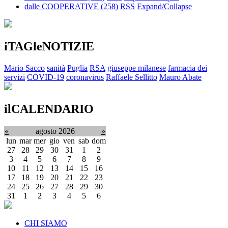
dalle COOPERATIVE
(258)
RSS
Expand/Collapse
iTAGleNOTIZIE
Mario Sacco
sanità
Puglia
RSA
giuseppe milanese
farmacia dei
servizi
COVID-19
coronavirus
Raffaele Sellitto
Mauro Abate
ilCALENDARIO
«
agosto 2026
»
lun
mar
mer
gio
ven
sab
dom
27
28
29
30
31
1
2
3
4
5
6
7
8
9
10
11
12
13
14
15
16
17
18
19
20
21
22
23
24
25
26
27
28
29
30
31
1
2
3
4
5
6
CHI SIAMO