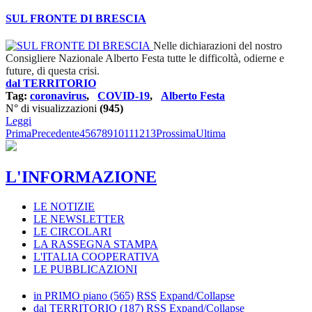
SUL FRONTE DI BRESCIA
Nelle dichiarazioni del nostro
Consigliere Nazionale Alberto Festa tutte le difficoltà, odierne e
future, di questa crisi.
dal TERRITORIO
Tag:
coronavirus
,
COVID-19
,
Alberto Festa
N° di visualizzazioni
(945)
Leggi
Prima
Precedente
4
5
6
7
8
9
10
11
12
13
Prossima
Ultima
L'INFORMAZIONE
LE NOTIZIE
LE NEWSLETTER
LE CIRCOLARI
LA RASSEGNA STAMPA
L'ITALIA COOPERATIVA
LE PUBBLICAZIONI
in PRIMO piano
(565)
RSS
Expand/Collapse
dal TERRITORIO
(187)
RSS
Expand/Collapse