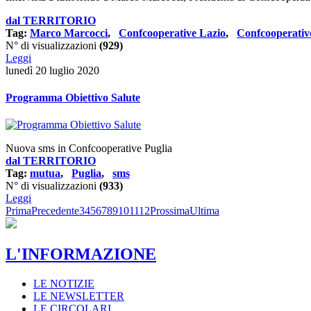
dal TERRITORIO
Tag:
Marco Marcocci
,
Confcooperative Lazio
,
Confcooperati
N° di visualizzazioni
(929)
Leggi
lunedì 20 luglio 2020
Programma Obiettivo Salute
Nuova sms in Confcooperative Puglia
dal TERRITORIO
Tag:
mutua
,
Puglia
,
sms
N° di visualizzazioni
(933)
Leggi
Prima
Precedente
3
4
5
6
7
8
9
10
11
12
Prossima
Ultima
L'INFORMAZIONE
LE NOTIZIE
LE NEWSLETTER
LE CIRCOLARI