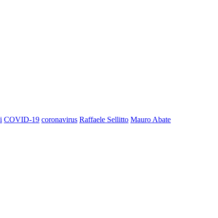
i
COVID-19
coronavirus
Raffaele Sellitto
Mauro Abate