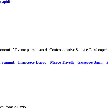
rapidi
ra economia." Evento patrocinato da Confcooperative Sanità e Confcoope
l Summit
,
Francesco Longo
,
Marco Trivelli
,
Giuseppe Banfi
,
tive Roma e Lazio.