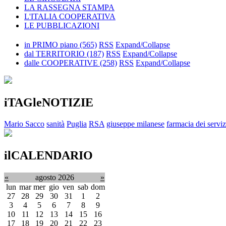
LA RASSEGNA STAMPA
L'ITALIA COOPERATIVA
LE PUBBLICAZIONI
in PRIMO piano
(565)
RSS
Expand/Collapse
dal TERRITORIO
(187)
RSS
Expand/Collapse
dalle COOPERATIVE
(258)
RSS
Expand/Collapse
iTAGleNOTIZIE
Mario Sacco
sanità
Puglia
RSA
giuseppe milanese
farmacia dei serviz
ilCALENDARIO
«
agosto 2026
»
lun
mar
mer
gio
ven
sab
dom
27
28
29
30
31
1
2
3
4
5
6
7
8
9
10
11
12
13
14
15
16
17
18
19
20
21
22
23