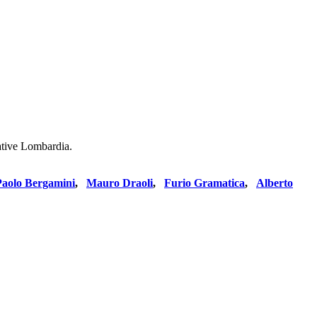
rative Lombardia.
Paolo Bergamini
,
Mauro Draoli
,
Furio Gramatica
,
Alberto