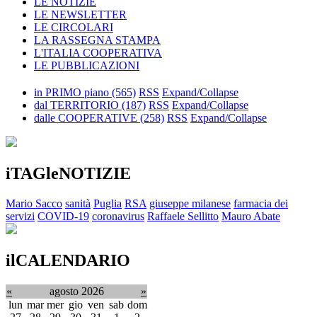
LE NOTIZIE
LE NEWSLETTER
LE CIRCOLARI
LA RASSEGNA STAMPA
L'ITALIA COOPERATIVA
LE PUBBLICAZIONI
in PRIMO piano
(565)
RSS
Expand/Collapse
dal TERRITORIO
(187)
RSS
Expand/Collapse
dalle COOPERATIVE
(258)
RSS
Expand/Collapse
iTAGleNOTIZIE
Mario Sacco
sanità
Puglia
RSA
giuseppe milanese
farmacia dei
servizi
COVID-19
coronavirus
Raffaele Sellitto
Mauro Abate
ilCALENDARIO
«
agosto 2026
»
lun
mar
mer
gio
ven
sab
dom