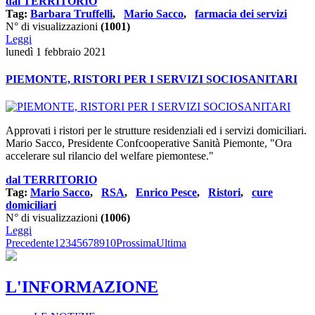
dal TERRITORIO
Tag:
Barbara Truffelli
,
Mario Sacco
,
farmacia dei servizi
N° di visualizzazioni
(1001)
Leggi
lunedì 1 febbraio 2021
PIEMONTE, RISTORI PER I SERVIZI SOCIOSANITARI
Approvati i ristori per le strutture residenziali ed i servizi domiciliari.
Mario Sacco, Presidente Confcooperative Sanità Piemonte, "Ora
accelerare sul rilancio del welfare piemontese."
dal TERRITORIO
Tag:
Mario Sacco
,
RSA
,
Enrico Pesce
,
Ristori
,
cure
domiciliari
N° di visualizzazioni
(1006)
Leggi
Precedente
1
2
3
4
5
6
7
8
9
10
Prossima
Ultima
L'INFORMAZIONE