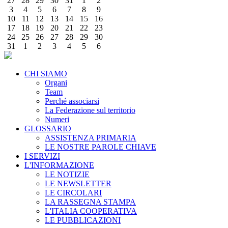
27
28
29
30
31
1
2
3
4
5
6
7
8
9
10
11
12
13
14
15
16
17
18
19
20
21
22
23
24
25
26
27
28
29
30
31
1
2
3
4
5
6
CHI SIAMO
Organi
Team
Perché associarsi
La Federazione sul territorio
Numeri
GLOSSARIO
ASSISTENZA PRIMARIA
LE NOSTRE PAROLE CHIAVE
I SERVIZI
L'INFORMAZIONE
LE NOTIZIE
LE NEWSLETTER
LE CIRCOLARI
LA RASSEGNA STAMPA
L'ITALIA COOPERATIVA
LE PUBBLICAZIONI